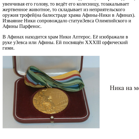
увенчивая его голову, то ведёт его колесницу, тозакалывает
жертвенное животное, то складывает из неприятельского
оружия трофей(на балюстраде храма Афины-Ники в Афинах).
Изваяние Ники сопровождало статуиЗевса Олимпийского и
Афины Парфенос.
В Афинах находится храм Ники Аптерос. Её изображали в
руке уЗевса или Афины. Ей посвящён XXXIII орфический
гимн.