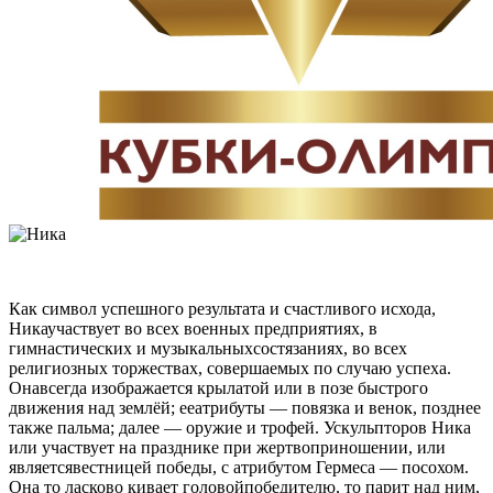
Как символ успешного результата и счастливого исхода,
Никаучаствует во всех военных предприятиях, в
гимнастических и музыкальныхсостязаниях, во всех
религиозных торжествах, совершаемых по случаю успеха.
Онавсегда изображается крылатой или в позе быстрого
движения над землёй; ееатрибуты — повязка и венок, позднее
также пальма; далее — оружие и трофей. Ускульпторов Ника
или участвует на празднике при жертвоприношении, или
являетсявестницей победы, с атрибутом Гермеса — посохом.
Она то ласково кивает головойпобедителю, то парит над ним,