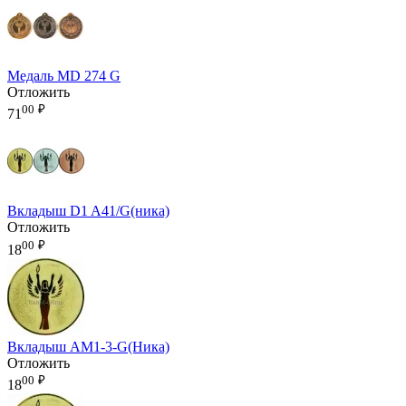
Медаль MD 274 G
Отложить
00
₽
71
Вкладыш D1 A41/G(ника)
Отложить
00
₽
18
Вкладыш AM1-3-G(Ника)
Отложить
00
₽
18