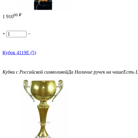
00
₽
1 910
+
−
Кубок 4119E (5)
Кубки с Российской символикой
Да
Наличие ручек на чаше
Есть