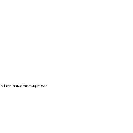
ть
Цвет
золото/серебро