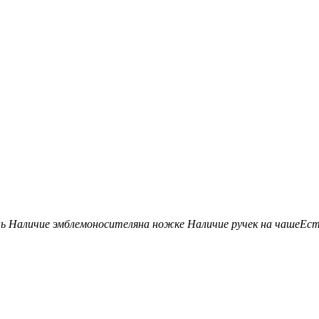
нь
Наличие эмблемоносителя
на ножке
Наличие ручек на чаше
Ес