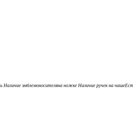
нь
Наличие эмблемоносителя
на ножке
Наличие ручек на чаше
Ес