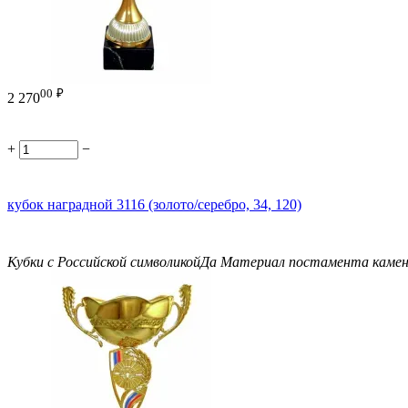
00
₽
2 270
+
−
кубок наградной 3116 (золото/серебро, 34, 120)
Кубки с Российской символикой
Да
Материал постамента
каме