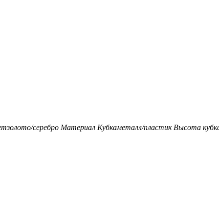
ет
золото/серебро
Материал Кубка
металл/пластик
Высота кубка