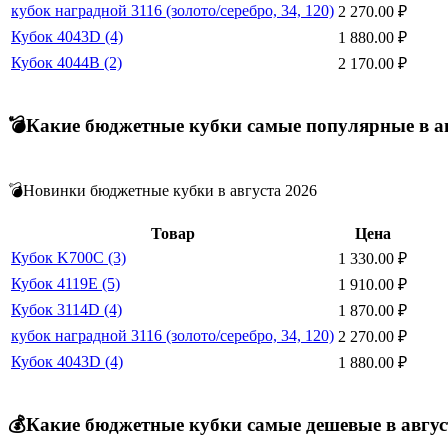
кубок наградной 3116 (золото/серебро, 34, 120)
2 270.00
₽
Кубок 4043D (4)
1 880.00
₽
Кубок 4044B (2)
2 170.00
₽
💣Какие бюджетные кубки самые популярные в ав
💣Новинки бюджетные кубки в августа 2026
Товар
Цена
Кубок K700C (3)
1 330.00
₽
Кубок 4119E (5)
1 910.00
₽
Кубок 3114D (4)
1 870.00
₽
кубок наградной 3116 (золото/серебро, 34, 120)
2 270.00
₽
Кубок 4043D (4)
1 880.00
₽
💰Какие бюджетные кубки самые дешевые в авгус