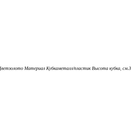
Цвет
золото
Материал Кубка
металл/пластик
Высота кубка, см.
3