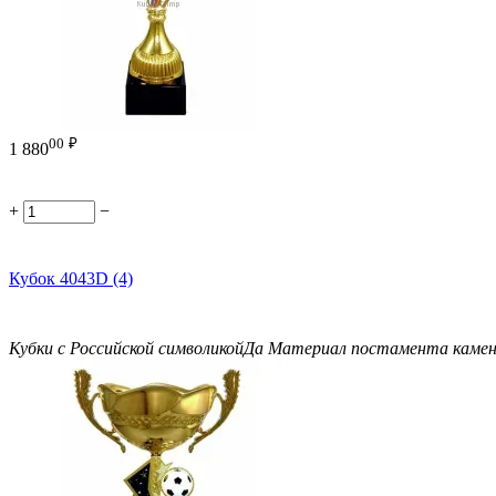
00
₽
1 880
+
−
Кубок 4043D (4)
Кубки с Российской символикой
Да
Материал постамента
каме