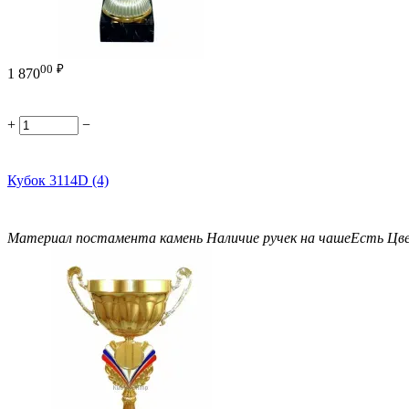
00
₽
1 870
+
−
Кубок 3114D (4)
Материал постамента
камень
Наличие ручек на чаше
Есть
Цв