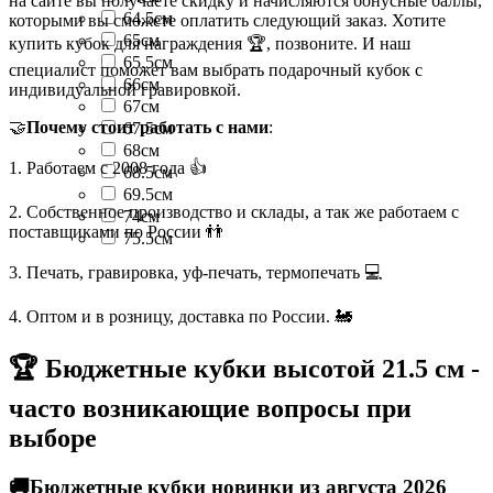
на сайте вы получаете скидку и начисляются бонусные баллы,
64.5см
которыми вы сможете оплатить следующий заказ. Хотите
65см
купить кубок для награждения 🏆, позвоните. И наш
65.5см
специалист поможет вам выбрать подарочный кубок с
66см
индивидуальной гравировкой.
67см
🤝
Почему стоит работать с нами
:
67.5см
68см
1. Работаем с 2008 года 👍
68.5см
69.5см
2. Собственное производство и склады, а так же работаем с
74см
поставщиками по России 👬
75.5см
3. Печать, гравировка, уф-печать, термопечать 💻
4. Оптом и в розницу, доставка по России. 🚂
🏆 Бюджетные кубки высотой 21.5 см -
часто возникающие вопросы при
выборе
🚚Бюджетные кубки новинки из августа 2026