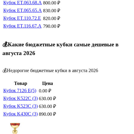
Кубок ET.063.68.A
800.00
₽
Кубок ET.065.65.A
830.00
₽
Кубок ET.110.72.E
820.00
₽
Кубок ET.116.67.A
790.00
₽
💰Какие бюджетные кубки самые дешевые в
августа 2026
💰Недорогие бюджетные кубки в августа 2026
Товар
Цена
Кубок 7126 E(5)
0.00
₽
Кубок K522C (3)
630.00
₽
Кубок K523C (3)
630.00
₽
Кубок K430C (3)
890.00
₽