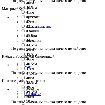
По этим критериям поиска ничего не найдено
40см
40.5см
Материал Кубка
41см
41.5см
хрусталь
42см
металл
42.5см
металл/пластик
43см
пластик
43.5см
стекло
44см
керамика
44.5см
По этим критериям поиска ничего не найдено
45см
45.5см
Кубки с Российской символикой
46см
46.5см
Да
47см
По этим критериям поиска ничего не найдено
47.5см
48см
Наличие эмблемоносителя
48.5см
49см
на чаше
49.5см
на ножке
50см
50.5см
По этим критериям поиска ничего не найдено