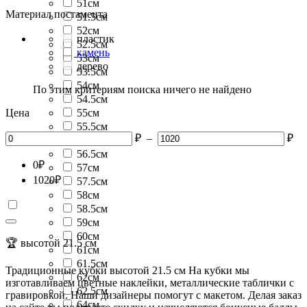
51см
Материал постамента
51.5см
52см
пластик
52.5см
камень
53см
дерево
53.5см
54см
По этим критериям поиска ничего не найдено
54.5см
Цена
55см
55.5см
₽
–
₽
56см
56.5см
0
₽
57см
1020
₽
57.5см
58см
58.5см
59см
60см
🏆 высотой 21.5 см
61см
61.5см
Традиционные кубки высотой 21.5 см На кубки мы
62см
изготавливаем цветные наклейки, металлические таблички с
62.5см
гравировкой. Наши дизайнеры помогут с макетом. Делая заказ
64см