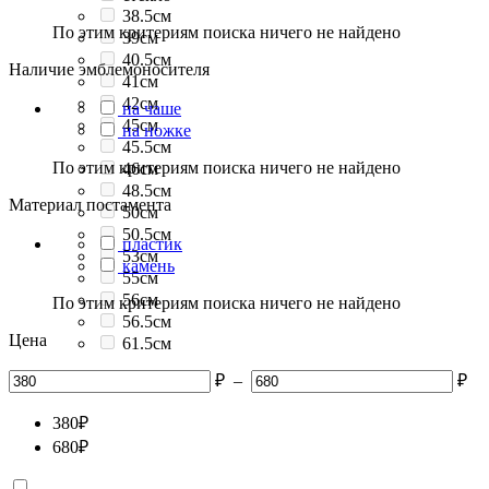
38.5см
По этим критериям поиска ничего не найдено
39см
40.5см
Наличие эмблемоносителя
41см
42см
на чаше
45см
на ножке
45.5см
По этим критериям поиска ничего не найдено
46см
48.5см
Материал постамента
50см
50.5см
пластик
53см
камень
55см
56см
По этим критериям поиска ничего не найдено
56.5см
Цена
61.5см
₽
–
₽
380
₽
680
₽