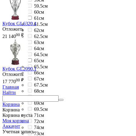
59.5см
60см
61см
Кубок GL6320.1
61.5см
Отложить
62см
00
₽
62.5см
21 140
63см
64см
64.5см
65см
65.5см
Кубок GL2090.1
66см
Отложить
67см
00
₽
17 770
67.5см
Главная
68см
Найти
68.5см
69см
Корзина
69.5см
Корзина
71см
Корзина пуста
Моя корзина
72см
Аккаунт
74см
Учетная запись
73см