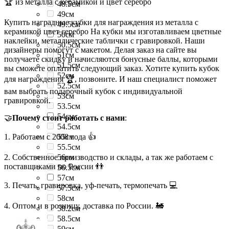
🏆 из металла с керамикой и цвет серебро
48.5см
49см
Купить наградные кубки для награждения из металла с
49.5см
керамикой цвет серебро На кубки мы изготавливаем цветные
50см
наклейки, металлические таблички с гравировкой. Наши
50.5см
дизайнеры помогут с макетом. Делая заказ на сайте вы
51см
получаете скидку и начисляются бонусные баллы, которыми
51.5см
вы сможете оплатить следующий заказ. Хотите купить кубок
52см
для награждения 🏆, позвоните. И наш специалист поможет
52.5см
вам выбрать подарочный кубок с индивидуальной
53см
гравировкой.
53.5см
54см
🤝
Почему стоит работать с нами
:
54.5см
1. Работаем с 2008 года 👍
55см
55.5см
2. Собственное производство и склады, а так же работаем с
56см
поставщиками по России 👬
56.5см
57см
3. Печать, гравировка, уф-печать, термопечать 💻
57.5см
58см
4. Оптом и в розницу, доставка по России. 🚂
58.2см
58.5см
59см