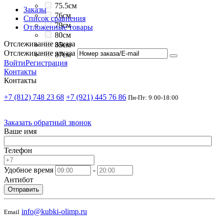
75.5см
Заказы
76см
Список сравнения
79см
Отложенные товары
80см
Отслеживание заказа
85см
Отслеживание заказа
87см
Войти
Регистрация
Контакты
Контакты
+7 (812) 748 23 68
+7 (921) 445 76 86
Пн-Пт: 9:00-18:00
Заказать обратный звонок
Ваше имя
Телефон
Удобное время
-
Антибот
Отправить
info@kubki-olimp.ru
Email