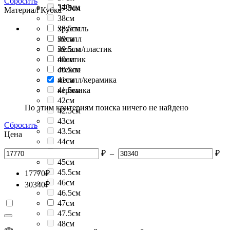
Сбросить
340мм
37.5см
Материал Кубка
38см
38.5см
хрусталь
39см
металл
39.5см
металл/пластик
40см
пластик
40.5см
стекло
41см
металл/керамика
41.5см
керамика
42см
По этим критериям поиска ничего не найдено
42.5см
43см
Сбросить
43.5см
Цена
44см
44.5см
₽
–
₽
45см
45.5см
17770
₽
46см
30340
₽
46.5см
47см
47.5см
48см