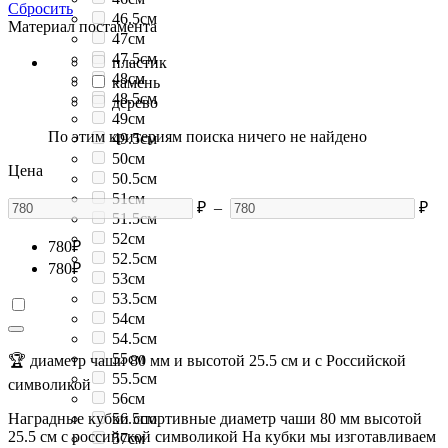
Сбросить
46.5см
Материал постамента
47см
47.5см
пластик
48см
камень
48.5см
дерево
49см
По этим критериям поиска ничего не найдено
49.5см
50см
Цена
50.5см
51см
₽
–
₽
51.5см
52см
780
₽
52.5см
780
₽
53см
53.5см
54см
54.5см
55см
🏆 диаметр чаши 80 мм и высотой 25.5 см и с Российской
55.5см
символикой
56см
Наградные кубки спортивные диаметр чаши 80 мм высотой
56.5см
25.5 см с российской символикой На кубки мы изготавливаем
57см