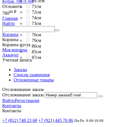
69.5см
Кубок 7087F (6)
Отложить
71см
00
₽
72см
780
74см
Главная
73см
Найти
75.5см
Корзина
76см
Корзина
79см
Корзина пуста
80см
Моя корзина
85см
Аккаунт
87см
Учетная запись
Заказы
Список сравнения
Отложенные товары
Отслеживание заказа
Отслеживание заказа
Войти
Регистрация
Контакты
Контакты
+7 (812) 748 23 68
+7 (921) 445 76 86
Пн-Пт: 9:00-18:00