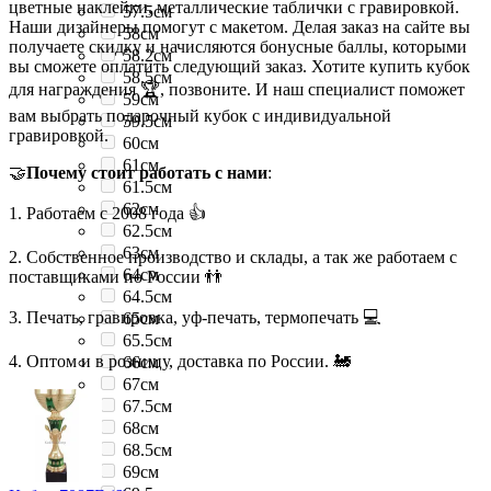
цветные наклейки, металлические таблички с гравировкой.
57.5см
Наши дизайнеры помогут с макетом. Делая заказ на сайте вы
58см
получаете скидку и начисляются бонусные баллы, которыми
58.2см
вы сможете оплатить следующий заказ. Хотите купить кубок
58.5см
для награждения 🏆, позвоните. И наш специалист поможет
59см
вам выбрать подарочный кубок с индивидуальной
59.5см
гравировкой.
60см
61см
🤝
Почему стоит работать с нами
:
61.5см
62см
1. Работаем с 2008 года 👍
62.5см
63см
2. Собственное производство и склады, а так же работаем с
64см
поставщиками по России 👬
64.5см
3. Печать, гравировка, уф-печать, термопечать 💻
65см
65.5см
4. Оптом и в розницу, доставка по России. 🚂
66см
67см
67.5см
68см
68.5см
69см