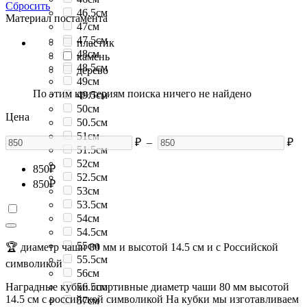
Сбросить
46.5см
Материал постамента
47см
47.5см
пластик
48см
камень
48.5см
дерево
49см
По этим критериям поиска ничего не найдено
49.5см
50см
Цена
50.5см
51см
₽
–
₽
51.5см
52см
850
₽
52.5см
850
₽
53см
53.5см
54см
54.5см
55см
🏆 диаметр чаши 80 мм и высотой 14.5 см и с Российской
55.5см
символикой
56см
Наградные кубки спортивные диаметр чаши 80 мм высотой
56.5см
14.5 см с российской символикой На кубки мы изготавливаем
57см