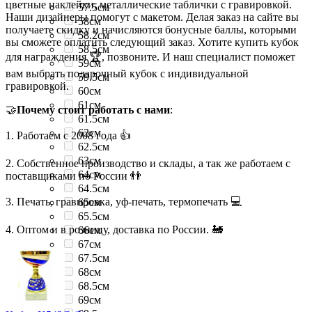
цветные наклейки, металлические таблички с гравировкой.
57.5см
Наши дизайнеры помогут с макетом. Делая заказ на сайте вы
58см
получаете скидку и начисляются бонусные баллы, которыми
58.2см
вы сможете оплатить следующий заказ. Хотите купить кубок
58.5см
для награждения 🏆, позвоните. И наш специалист поможет
59см
вам выбрать подарочный кубок с индивидуальной
59.5см
гравировкой.
60см
61см
🤝
Почему стоит работать с нами
:
61.5см
62см
1. Работаем с 2008 года 👍
62.5см
63см
2. Собственное производство и склады, а так же работаем с
64см
поставщиками по России 👬
64.5см
3. Печать, гравировка, уф-печать, термопечать 💻
65см
65.5см
4. Оптом и в розницу, доставка по России. 🚂
66см
67см
67.5см
68см
68.5см
69см