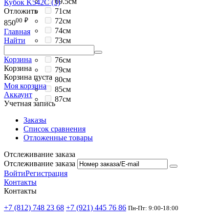
69.5см
Кубок K542C (3)
Отложить
71см
00
₽
72см
850
74см
Главная
73см
Найти
75.5см
Корзина
76см
Корзина
79см
Корзина пуста
80см
Моя корзина
85см
Аккаунт
87см
Учетная запись
Заказы
Список сравнения
Отложенные товары
Отслеживание заказа
Отслеживание заказа
Войти
Регистрация
Контакты
Контакты
+7 (812) 748 23 68
+7 (921) 445 76 86
Пн-Пт: 9:00-18:00