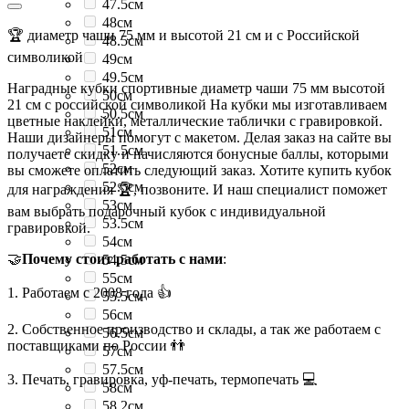
47.5см
48см
🏆 диаметр чаши 75 мм и высотой 21 см и с Российской
48.5см
символикой
49см
49.5см
Наградные кубки спортивные диаметр чаши 75 мм высотой
50см
21 см с российской символикой На кубки мы изготавливаем
50.5см
цветные наклейки, металлические таблички с гравировкой.
51см
Наши дизайнеры помогут с макетом. Делая заказ на сайте вы
51.5см
получаете скидку и начисляются бонусные баллы, которыми
52см
вы сможете оплатить следующий заказ. Хотите купить кубок
52.5см
для награждения 🏆, позвоните. И наш специалист поможет
53см
вам выбрать подарочный кубок с индивидуальной
53.5см
гравировкой.
54см
🤝
Почему стоит работать с нами
:
54.5см
55см
1. Работаем с 2008 года 👍
55.5см
56см
2. Собственное производство и склады, а так же работаем с
56.5см
поставщиками по России 👬
57см
57.5см
3. Печать, гравировка, уф-печать, термопечать 💻
58см
58.2см