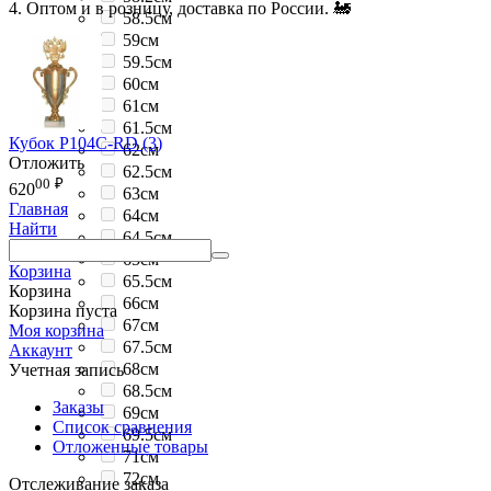
4. Оптом и в розницу, доставка по России. 🚂
58.5см
59см
59.5см
60см
61см
61.5см
Кубок P104C-RD (3)
62см
Отложить
62.5см
00
₽
620
63см
Главная
64см
Найти
64.5см
65см
Корзина
65.5см
Корзина
66см
Корзина пуста
67см
Моя корзина
67.5см
Аккаунт
68см
Учетная запись
68.5см
Заказы
69см
Список сравнения
69.5см
Отложенные товары
71см
72см
Отслеживание заказа