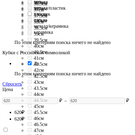
металл
300мм
36.5см
металл/пластик
320мм
37см
пластик
330мм
37.5см
стекло
340мм
38см
металл/керамика
38.5см
керамика
39см
39.5см
По этим критериям поиска ничего не найдено
40см
40.5см
Кубки с Российской символикой
41см
Да
41.5см
42см
По этим критериям поиска ничего не найдено
42.5см
43см
Сбросить
43.5см
Цена
44см
44.5см
₽
–
₽
45см
620
₽
45.5см
46см
620
₽
46.5см
47см