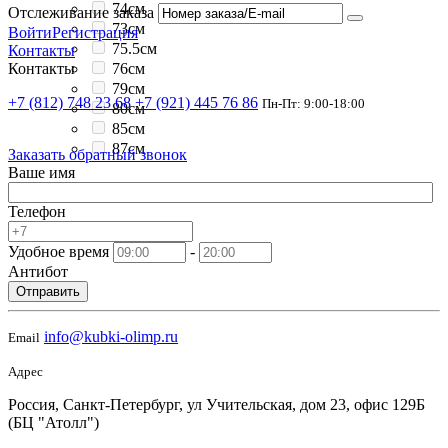
74см
Отслеживание заказа
73см
Войти
Регистрация
75.5см
Контакты
76см
Контакты
79см
+7 (812) 748 23 68
+7 (921) 445 76 86
Пн-Пт: 9:00-18:00
80см
85см
87см
Заказать обратный звонок
Ваше имя
Телефон
Удобное время
-
Антибот
Отправить
info@kubki-olimp.ru
Email
Адрес
Россия, Санкт-Петербург, ул Учительская, дом 23, офис 129Б
(БЦ "Атолл")