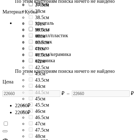
По этим критериям поиска ничего не найдено
340мм
37.5см
38см
Материал Кубка
38.5см
хрусталь
39см
металл
39.5см
металл/пластик
40см
пластик
40.5см
стекло
41см
металл/керамика
41.5см
керамика
42см
42.5см
По этим критериям поиска ничего не найдено
43см
43.5см
Цена
44см
44.5см
₽
–
₽
45см
45.5см
22660
₽
46см
22660
₽
46.5см
47см
47.5см
48см