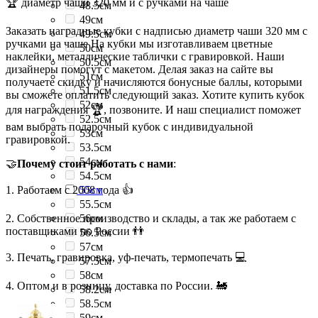
🏆 диаметр чаши 320 мм и с ручками на чаше
48.5см
49см
Заказать наградные кубки с надписью диаметр чаши 320 мм с
49.5см
ручками на чаше На кубки мы изготавливаем цветные
50см
наклейки, металлические таблички с гравировкой. Наши
50.5см
дизайнеры помогут с макетом. Делая заказ на сайте вы
51см
получаете скидку и начисляются бонусные баллы, которыми
51.5см
вы сможете оплатить следующий заказ. Хотите купить кубок
52см
для награждения 🏆, позвоните. И наш специалист поможет
52.5см
вам выбрать подарочный кубок с индивидуальной
53см
гравировкой.
53.5см
54см
🤝
Почему стоит работать с нами
:
54.5см
1. Работаем с 2008 года 👍
55см
55.5см
2. Собственное производство и склады, а так же работаем с
56см
поставщиками по России 👬
56.5см
57см
3. Печать, гравировка, уф-печать, термопечать 💻
57.5см
58см
4. Оптом и в розницу, доставка по России. 🚂
58.2см
58.5см
59см