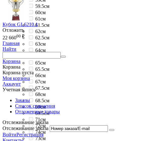
59.5см
60см
61см
Кубок GL6210.1
61.5см
Отложить
62см
00
₽
62.5см
22 660
Главная
63см
Найти
64см
64.5см
Корзина
65см
Корзина
65.5см
Корзина пуста
66см
Моя корзина
67см
Аккаунт
67.5см
Учетная запись
68см
Заказы
68.5см
Список сравнения
69см
Отложенные товары
69.5см
71см
Отслеживание заказа
72см
Отслеживание заказа
74см
Войти
Регистрация
73см
Контакты