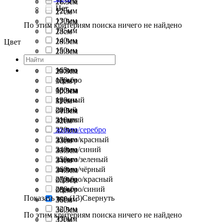
115мм
26.5см
Нет
120мм
27см
130мм
27.5см
По этим критериям поиска ничего не найдено
135мм
28см
140мм
28.5см
Цвет
150мм
28.8см
160мм
29см
165мм
золото
29.5см
170мм
серебро
30см
180мм
бронза
30.5см
190мм
красный
31см
200мм
синий
31.5см
210мм
зеленый
32см
220мм
золото/серебро
32.5см
230мм
золото/красный
33см
240мм
золото/синий
33.5см
250мм
золото/зеленый
34см
260мм
золото/чёрный
34.5см
270мм
серебро/красный
35.5см
280мм
серебро/синий
35см
Показать все (13)
Свернуть
300мм
36см
320мм
36.5см
По этим критериям поиска ничего не найдено
330мм
37см