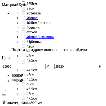
340мм
37.5см
Материал Кубка
38см
38.5см
хрусталь
39см
металл
39.5см
металл/пластик
40см
пластик
40.5см
стекло
41см
металл/керамика
41.5см
керамика
42см
По этим критериям поиска ничего не найдено
42.5см
43см
Цена
43.5см
44см
₽
–
₽
44.5см
45см
19960
₽
45.5см
25520
₽
46см
46.5см
47см
47.5см
🏆 диаметр чаши 300 мм
48см