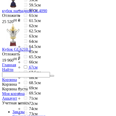
59.5см
60см
кубок наградной GL4090
Отложить
61см
00
₽
61.5см
25 520
62см
62.5см
63см
64см
64.5см
Кубок GL6210.1
65см
Отложить
65.5см
00
₽
19 960
66см
Главная
67см
Найти
67.5см
68см
Корзина
68.5см
Корзина
69см
Корзина пуста
69.5см
Моя корзина
71см
Аккаунт
Учетная запись
72см
74см
Заказы
73см