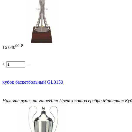
00
₽
16 640
+
−
кубок баскетбольный GL0150
Наличие ручек на чаше
Нет
Цвет
золото/серебро
Материал Куб