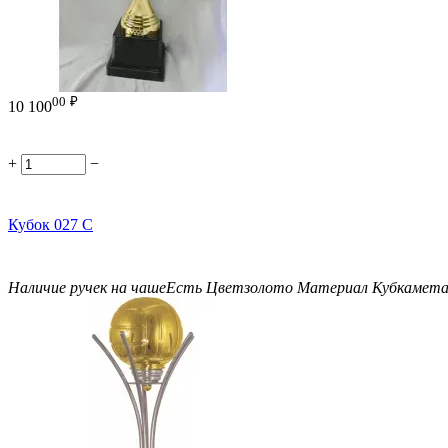
00
₽
10 100
+
−
Кубок 027 C
Наличие ручек на чаше
Есть
Цвет
золото
Материал Кубка
мет