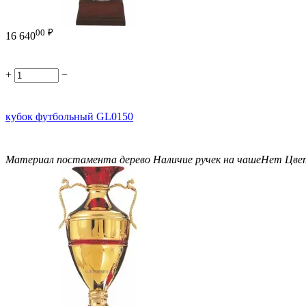
00
₽
16 640
+
−
кубок футбольный GL0150
Материал постамента
дерево
Наличие ручек на чаше
Нет
Цве