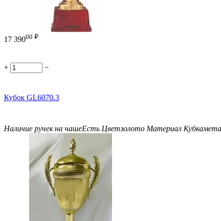
00
₽
17 390
+
−
Кубок GL6070.3
Наличие ручек на чаше
Есть
Цвет
золото
Материал Кубка
мет