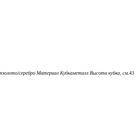
т
золото/серебро
Материал Кубка
металл
Высота кубка, см.
43