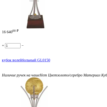
00
₽
16 640
+
−
кубок волейбольный GL0150
Наличие ручек на чаше
Нет
Цвет
золото/серебро
Материал Куб