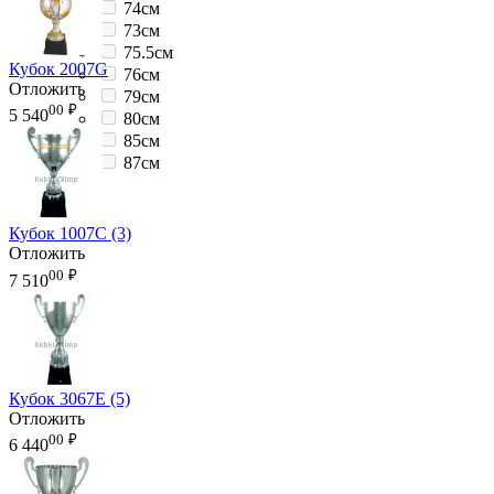
74см
73см
75.5см
Кубок 2007G
76см
Отложить
79см
00
₽
5 540
80см
85см
87см
Кубок 1007C (3)
Отложить
00
₽
7 510
Кубок 3067E (5)
Отложить
00
₽
6 440