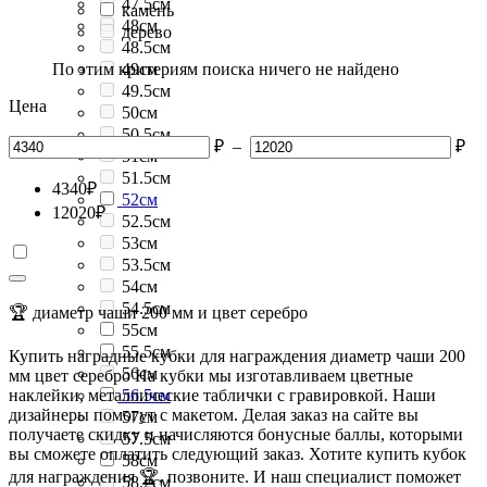
47.5см
камень
48см
дерево
48.5см
По этим критериям поиска ничего не найдено
49см
49.5см
Цена
50см
50.5см
₽
–
₽
51см
51.5см
4340
₽
52см
12020
₽
52.5см
53см
53.5см
54см
54.5см
🏆 диаметр чаши 200 мм и цвет серебро
55см
55.5см
Купить наградные кубки для награждения диаметр чаши 200
56см
мм цвет серебро На кубки мы изготавливаем цветные
наклейки, металлические таблички с гравировкой. Наши
56.5см
дизайнеры помогут с макетом. Делая заказ на сайте вы
57см
получаете скидку и начисляются бонусные баллы, которыми
57.5см
вы сможете оплатить следующий заказ. Хотите купить кубок
58см
для награждения 🏆, позвоните. И наш специалист поможет
58.2см