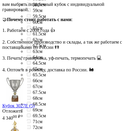
вам выбрать подарочный кубок с индивидуальной
58.5см
гравировкой.
59см
59.5см
🤝
Почему стоит работать с нами
:
60см
61см
1. Работаем с 2008 года 👍
61.5см
62см
2. Собственное производство и склады, а так же работаем с
62.5см
поставщиками по России 👬
63см
64см
3. Печать, гравировка, уф-печать, термопечать 💻
64.5см
65см
4. Оптом и в розницу, доставка по России. 🚂
65.5см
66см
67см
67.5см
68см
68.5см
Кубок 3027E (5)
69см
Отложить
69.5см
00
₽
4 340
71см
72см