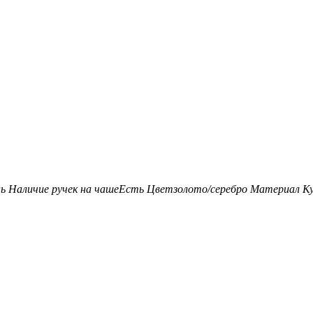
нь
Наличие ручек на чаше
Есть
Цвет
золото/серебро
Материал К