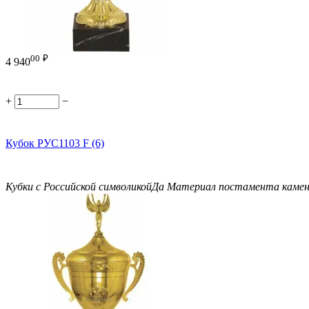
00
₽
4 940
+
−
Кубок РУС1103 F (6)
Кубки с Российской символикой
Да
Материал постамента
каме