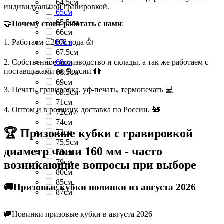
64.5см
индивидуальной гравировкой.
65см
65.5см
🤝
Почему стоит работать с нами
:
66см
1. Работаем с 2008 года 👍
67см
67.5см
2. Собственное производство и склады, а так же работаем с
68см
поставщиками по России 👬
68.5см
69см
3. Печать, гравировка, уф-печать, термопечать 💻
69.5см
71см
4. Оптом и в розницу, доставка по России. 🚂
72см
74см
🏆 Призовые кубки с гравировкой
73см
75.5см
диаметр чаши 160 мм - часто
76см
79см
возникающие вопросы при выборе
80см
85см
🚚Призовые кубки новинки из августа 2026
87см
🚚Новинки призовые кубки в августа 2026