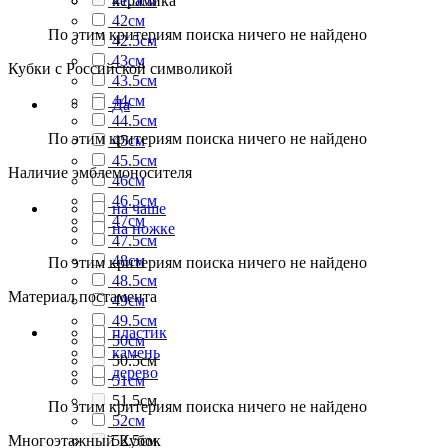
41.5см
керамика
42см
По этим критериям поиска ничего не найдено
42.5см
43см
Кубки с Российской символикой
43.5см
44см
Да
44.5см
По этим критериям поиска ничего не найдено
45см
45.5см
Наличие эмблемоносителя
46см
46.5см
на чаше
47см
на ножке
47.5см
48см
По этим критериям поиска ничего не найдено
48.5см
Материал постамента
49см
49.5см
пластик
50см
камень
50.5см
дерево
51см
51.5см
По этим критериям поиска ничего не найдено
52см
Многоэтажный Кубок
52.5см