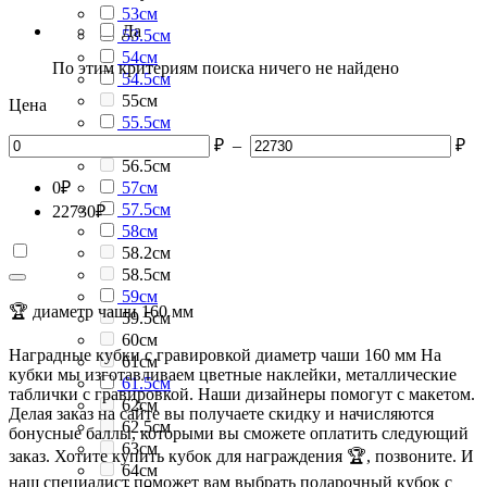
53см
Да
53.5см
54см
По этим критериям поиска ничего не найдено
54.5см
55см
Цена
55.5см
56см
₽
–
₽
56.5см
0
₽
57см
57.5см
22730
₽
58см
58.2см
58.5см
59см
🏆 диаметр чаши 160 мм
59.5см
60см
Наградные кубки с гравировкой диаметр чаши 160 мм На
61см
кубки мы изготавливаем цветные наклейки, металлические
61.5см
таблички с гравировкой. Наши дизайнеры помогут с макетом.
62см
Делая заказ на сайте вы получаете скидку и начисляются
62.5см
бонусные баллы, которыми вы сможете оплатить следующий
63см
заказ. Хотите купить кубок для награждения 🏆, позвоните. И
64см
наш специалист поможет вам выбрать подарочный кубок с