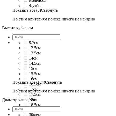
Волейбол
Футбол
Показать все (3)
Свернуть
По этим критериям поиска ничего не найдено
Высота кубка, см
9.7см
12.5см
13.5см
14см
14.5см
15см
15.5см
16см
Показать все (124)
Свернуть
16.5см
17см
По этим критериям поиска ничего не найдено
17.5см
18см
Диаметр чаши, мм
18.5см
19см
30мм
19.5см