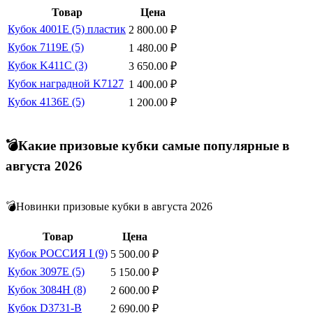
Товар
Цена
Кубок 4001E (5) пластик
2 800.00
₽
Кубок 7119E (5)
1 480.00
₽
Кубок K411C (3)
3 650.00
₽
Кубок наградной K7127
1 400.00
₽
Кубок 4136E (5)
1 200.00
₽
💣Какие призовые кубки самые популярные в
августа 2026
💣Новинки призовые кубки в августа 2026
Товар
Цена
Кубок РОССИЯ I (9)
5 500.00
₽
Кубок 3097E (5)
5 150.00
₽
Кубок 3084H (8)
2 600.00
₽
Кубок D3731-B
2 690.00
₽