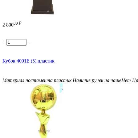
00
₽
2 800
+
−
Кубок 4001E (5) пластик
Материал постамента
пластик
Наличие ручек на чаше
Нет
Цв