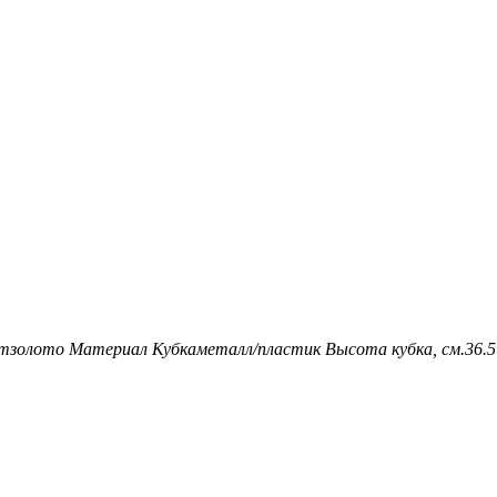
т
золото
Материал Кубка
металл/пластик
Высота кубка, см.
36.5