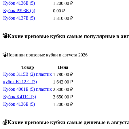
Кубок 4136E (5)
1 200.00
₽
Кубок P393E (5)
0.00
₽
Кубок 4137E (5)
1 810.00
₽
💣Какие призовые кубки самые популярные в авг
💣Новинки призовые кубки в августа 2026
Товар
Цена
Кубок 3115B (2) пластик
1 780.00
₽
кубок K212 С (3)
1 642.00
₽
Кубок 4001E (5) пластик
2 800.00
₽
Кубок K411C (3)
3 650.00
₽
Кубок 4136E (5)
1 200.00
₽
💰Какие призовые кубки самые дешевые в август