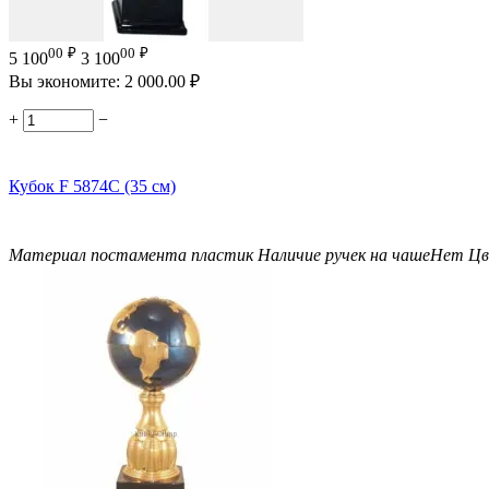
00
₽
00
₽
5 100
3 100
Вы экономите:
2 000.00
₽
+
−
Кубок F 5874C (35 см)
Материал постамента
пластик
Наличие ручек на чаше
Нет
Цв