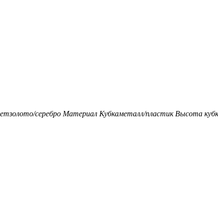
ет
золото/серебро
Материал Кубка
металл/пластик
Высота кубк