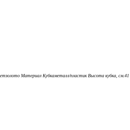
ет
золото
Материал Кубка
металл/пластик
Высота кубка, см.
41