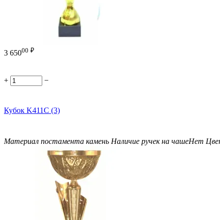
00
₽
3 650
+
−
Кубок K411C (3)
Материал постамента
камень
Наличие ручек на чаше
Нет
Цве