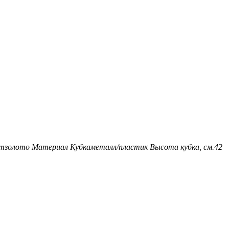
т
золото
Материал Кубка
металл/пластик
Высота кубка, см.
42