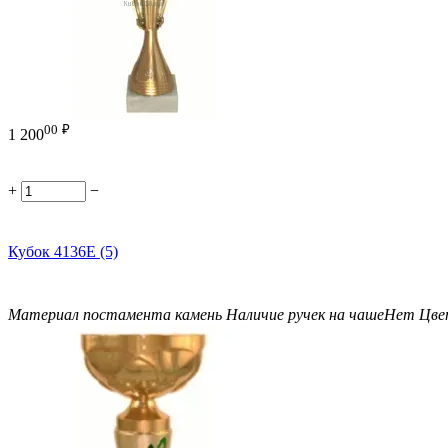
00
₽
1 200
+
−
Кубок 4136E (5)
Материал постамента
камень
Наличие ручек на чаше
Нет
Цве