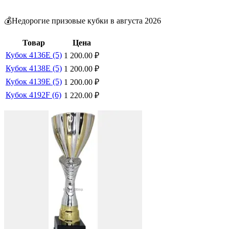
💰Недорогие призовые кубки в августа 2026
Товар
Цена
Кубок 4136E (5)
1 200.00
₽
Кубок 4138E (5)
1 200.00
₽
Кубок 4139E (5)
1 200.00
₽
Кубок 4192F (6)
1 220.00
₽