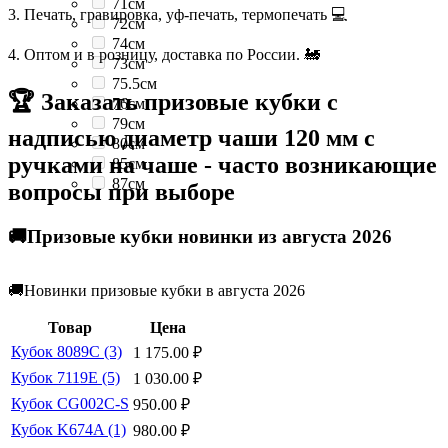
71см
3. Печать, гравировка, уф-печать, термопечать 💻
72см
74см
4. Оптом и в розницу, доставка по России. 🚂
73см
75.5см
🏆 Заказать призовые кубки с
76см
79см
надписью диаметр чаши 120 мм с
80см
ручками на чаше - часто возникающие
85см
87см
вопросы при выборе
🚚Призовые кубки новинки из августа 2026
🚚Новинки призовые кубки в августа 2026
Товар
Цена
Кубок 8089C (3)
1 175.00
₽
Кубок 7119E (5)
1 030.00
₽
Кубок CG002C-S
950.00
₽
Кубок K674A (1)
980.00
₽