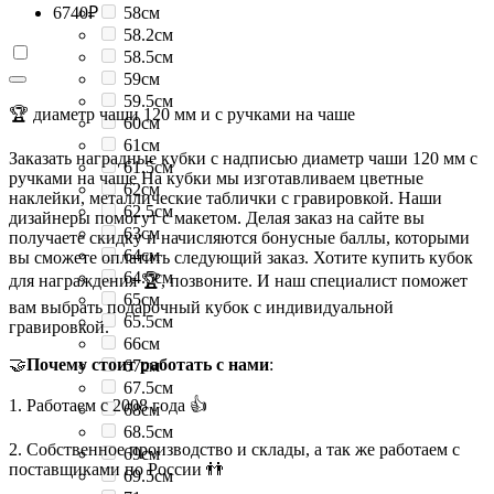
6740
₽
58см
58.2см
58.5см
59см
59.5см
🏆 диаметр чаши 120 мм и с ручками на чаше
60см
61см
Заказать наградные кубки с надписью диаметр чаши 120 мм с
61.5см
ручками на чаше На кубки мы изготавливаем цветные
62см
наклейки, металлические таблички с гравировкой. Наши
62.5см
дизайнеры помогут с макетом. Делая заказ на сайте вы
63см
получаете скидку и начисляются бонусные баллы, которыми
64см
вы сможете оплатить следующий заказ. Хотите купить кубок
64.5см
для награждения 🏆, позвоните. И наш специалист поможет
65см
вам выбрать подарочный кубок с индивидуальной
65.5см
гравировкой.
66см
🤝
Почему стоит работать с нами
:
67см
67.5см
1. Работаем с 2008 года 👍
68см
68.5см
2. Собственное производство и склады, а так же работаем с
69см
поставщиками по России 👬
69.5см