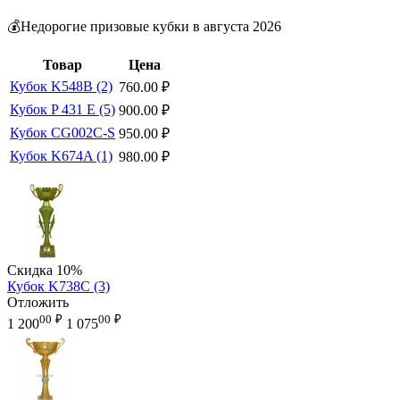
💰Недорогие призовые кубки в августа 2026
Товар
Цена
Кубок K548B (2)
760.00
₽
Кубок P 431 E (5)
900.00
₽
Кубок CG002C-S
950.00
₽
Кубок K674A (1)
980.00
₽
Скидка
10%
Кубок K738C (3)
Отложить
00
₽
00
₽
1 200
1 075