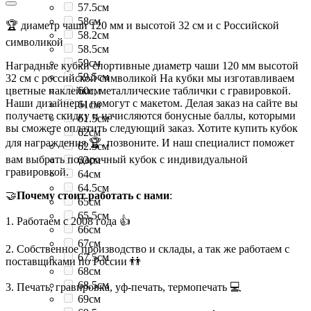
57.5см
58см
🏆 диаметр чаши 120 мм и высотой 32 см и с Российской
58.2см
символикой
58.5см
59см
Наградные кубки спортивные диаметр чаши 120 мм высотой
59.5см
32 см с российской символикой На кубки мы изготавливаем
цветные наклейки, металлические таблички с гравировкой.
60см
Наши дизайнеры помогут с макетом. Делая заказ на сайте вы
61см
получаете скидку и начисляются бонусные баллы, которыми
61.5см
вы сможете оплатить следующий заказ. Хотите купить кубок
62см
для награждения 🏆, позвоните. И наш специалист поможет
62.5см
вам выбрать подарочный кубок с индивидуальной
63см
гравировкой.
64см
64.5см
🤝
Почему стоит работать с нами
:
65см
65.5см
1. Работаем с 2008 года 👍
66см
67см
2. Собственное производство и склады, а так же работаем с
67.5см
поставщиками по России 👬
68см
68.5см
3. Печать, гравировка, уф-печать, термопечать 💻
69см