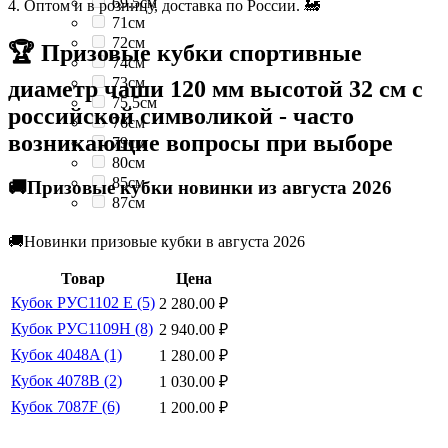
69.5см
4. Оптом и в розницу, доставка по России. 🚂
71см
72см
🏆 Призовые кубки спортивные
74см
73см
диаметр чаши 120 мм высотой 32 см с
75.5см
российской символикой - часто
76см
возникающие вопросы при выборе
79см
80см
85см
🚚Призовые кубки новинки из августа 2026
87см
🚚Новинки призовые кубки в августа 2026
Товар
Цена
Кубок РУС1102 E (5)
2 280.00
₽
Кубок РУС1109H (8)
2 940.00
₽
Кубок 4048A (1)
1 280.00
₽
Кубок 4078B (2)
1 030.00
₽
Кубок 7087F (6)
1 200.00
₽