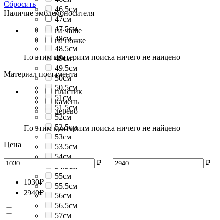
Сбросить
46.5см
Наличие эмблемоносителя
47см
47.5см
на чаше
48см
на ножке
48.5см
По этим критериям поиска ничего не найдено
49см
49.5см
Материал постамента
50см
50.5см
пластик
51см
камень
51.5см
дерево
52см
52.5см
По этим критериям поиска ничего не найдено
53см
Цена
53.5см
54см
₽
–
₽
54.5см
55см
1030
₽
55.5см
2940
₽
56см
56.5см
57см