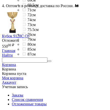
69см
69.5см
4. Оптом и в розницу, доставка по России. 🚂
71см
72см
74см
73см
75.5см
76см
Кубок 9128C (3)
79см
Отложить
80см
00
₽
550
85см
Главная
87см
Найти
Корзина
Корзина
Корзина пуста
Моя корзина
Аккаунт
Учетная запись
Заказы
Список сравнения
Отложенные товары