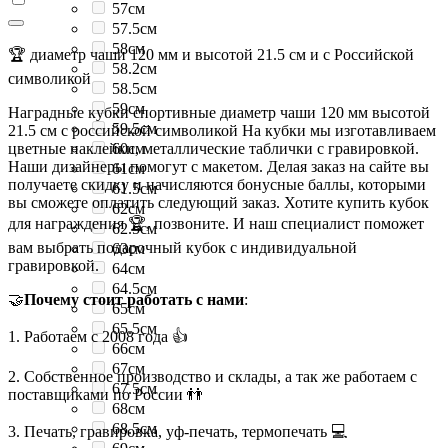
57см
57.5см
58см
🏆 диаметр чаши 120 мм и высотой 21.5 см и с Российской
58.2см
символикой
58.5см
59см
Наградные кубки спортивные диаметр чаши 120 мм высотой
59.5см
21.5 см с российской символикой На кубки мы изготавливаем
цветные наклейки, металлические таблички с гравировкой.
60см
Наши дизайнеры помогут с макетом. Делая заказ на сайте вы
61см
получаете скидку и начисляются бонусные баллы, которыми
61.5см
вы сможете оплатить следующий заказ. Хотите купить кубок
62см
для награждения 🏆, позвоните. И наш специалист поможет
62.5см
вам выбрать подарочный кубок с индивидуальной
63см
гравировкой.
64см
64.5см
🤝
Почему стоит работать с нами
:
65см
65.5см
1. Работаем с 2008 года 👍
66см
67см
2. Собственное производство и склады, а так же работаем с
67.5см
поставщиками по России 👬
68см
68.5см
3. Печать, гравировка, уф-печать, термопечать 💻