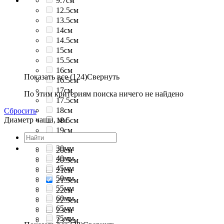
9.7см
12.5см
13.5см
14см
14.5см
15см
15.5см
16см
Показать все (124)
Свернуть
16.5см
17см
По этим критериям поиска ничего не найдено
17.5см
18см
Сбросить
Диаметр чаши, мм
18.5см
19см
19.5см
30мм
20см
40мм
20.5см
45мм
21см
50мм
21.5см
55мм
22см
60мм
22.5см
65мм
23см
75мм
23.5см