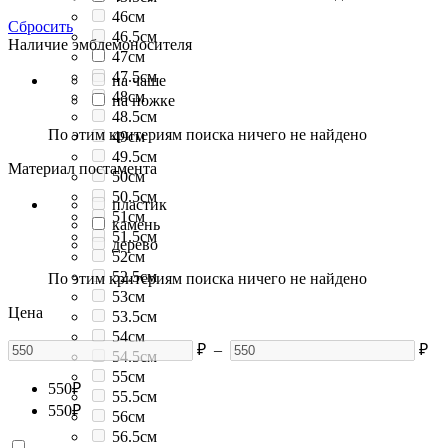
46см
Сбросить
46.5см
Наличие эмблемоносителя
47см
47.5см
на чаше
48см
на ножке
48.5см
По этим критериям поиска ничего не найдено
49см
49.5см
Материал постамента
50см
50.5см
пластик
51см
камень
51.5см
дерево
52см
52.5см
По этим критериям поиска ничего не найдено
53см
Цена
53.5см
54см
₽
–
₽
54.5см
55см
550
₽
55.5см
550
₽
56см
56.5см