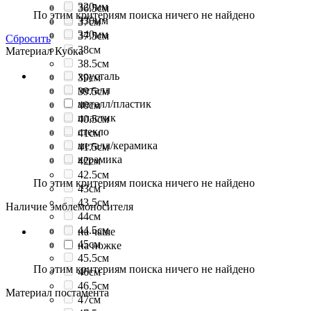
320мм
36.5см
По этим критериям поиска ничего не найдено
330мм
37см
340мм
37.5см
Сбросить
38см
Материал Кубка
38.5см
хрусталь
39см
металл
39.5см
металл/пластик
40см
пластик
40.5см
стекло
41см
металл/керамика
41.5см
керамика
42см
42.5см
По этим критериям поиска ничего не найдено
43см
43.5см
Наличие эмблемоносителя
44см
44.5см
на чаше
45см
на ножке
45.5см
По этим критериям поиска ничего не найдено
46см
46.5см
Материал постамента
47см