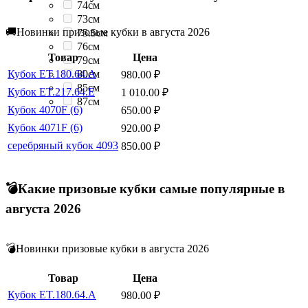
74см
73см
🚚Новинки призовые кубки в августа 2026
75.5см
76см
Товар
Цена
79см
80см
Кубок ET.180.64.A
980.00
₽
85см
Кубок ET.217.64.E
1 010.00
₽
87см
Кубок 4070F (6)
650.00
₽
Кубок 4071F (6)
920.00
₽
серебряный кубок 4093
850.00
₽
💣Какие призовые кубки самые популярные в
августа 2026
💣Новинки призовые кубки в августа 2026
Товар
Цена
Кубок ET.180.64.A
980.00
₽