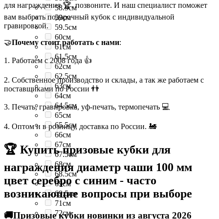
для награждения 🏆, позвоните. И наш специалист поможет
58.5см
вам выбрать подарочный кубок с индивидуальной
59см
гравировкой.
59.5см
60см
🤝
Почему стоит работать с нами
:
61см
61.5см
1. Работаем с 2008 года 👍
62см
62.5см
2. Собственное производство и склады, а так же работаем с
63см
поставщиками по России 👬
64см
64.5см
3. Печать, гравировка, уф-печать, термопечать 💻
65см
65.5см
4. Оптом и в розницу, доставка по России. 🚂
66см
67см
🏆 Купить призовые кубки для
67.5см
68см
награждения диаметр чаши 100 мм
68.5см
цвет серебро с синим - часто
69см
возникающие вопросы при выборе
69.5см
71см
72см
🚚Призовые кубки новинки из августа 2026