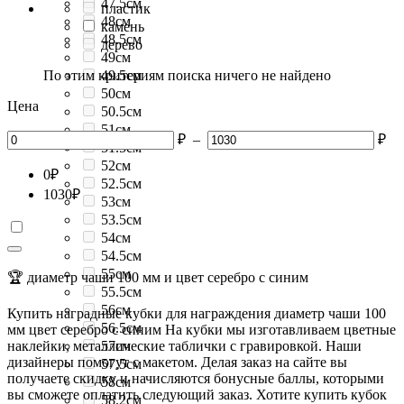
47.5см
пластик
48см
камень
48.5см
дерево
49см
По этим критериям поиска ничего не найдено
49.5см
50см
Цена
50.5см
51см
₽
–
₽
51.5см
52см
0
₽
52.5см
1030
₽
53см
53.5см
54см
54.5см
55см
🏆 диаметр чаши 100 мм и цвет серебро с синим
55.5см
56см
Купить наградные кубки для награждения диаметр чаши 100
56.5см
мм цвет серебро с синим На кубки мы изготавливаем цветные
наклейки, металлические таблички с гравировкой. Наши
57см
дизайнеры помогут с макетом. Делая заказ на сайте вы
57.5см
получаете скидку и начисляются бонусные баллы, которыми
58см
вы сможете оплатить следующий заказ. Хотите купить кубок
58.2см