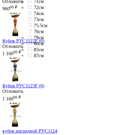
Отложить
71см
00
₽
72см
960
74см
73см
75.5см
76см
79см
Кубок РУС1122F (6)
80см
Отложить
85см
00
₽
1 160
87см
Кубок РУС1123F (6)
Отложить
00
₽
1 160
кубок наградной РУС1124