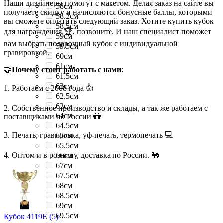
Наши дизайнеры помогут с макетом. Делая заказ на сайте вы
58см
получаете скидку и начисляются бонусные баллы, которыми
58.2см
вы сможете оплатить следующий заказ. Хотите купить кубок
58.5см
для награждения 🏆, позвоните. И наш специалист поможет
59см
вам выбрать подарочный кубок с индивидуальной
59.5см
гравировкой.
60см
61см
🤝
Почему стоит работать с нами
:
61.5см
62см
1. Работаем с 2008 года 👍
62.5см
63см
2. Собственное производство и склады, а так же работаем с
64см
поставщиками по России 👬
64.5см
3. Печать, гравировка, уф-печать, термопечать 💻
65см
65.5см
4. Оптом и в розницу, доставка по России. 🚂
66см
67см
67.5см
68см
68.5см
69см
69.5см
Кубок 4119E (5)