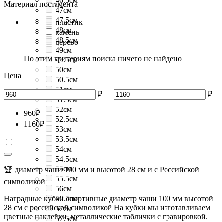
46.5см
Материал постамента
47см
47.5см
пластик
48см
камень
48.5см
дерево
49см
По этим критериям поиска ничего не найдено
49.5см
50см
Цена
50.5см
51см
₽
–
₽
51.5см
52см
960
₽
52.5см
1160
₽
53см
53.5см
54см
54.5см
55см
🏆 диаметр чаши 100 мм и высотой 28 см и с Российской
55.5см
символикой
56см
Наградные кубки спортивные диаметр чаши 100 мм высотой
56.5см
28 см с российской символикой На кубки мы изготавливаем
57см
цветные наклейки, металлические таблички с гравировкой.
57.5см