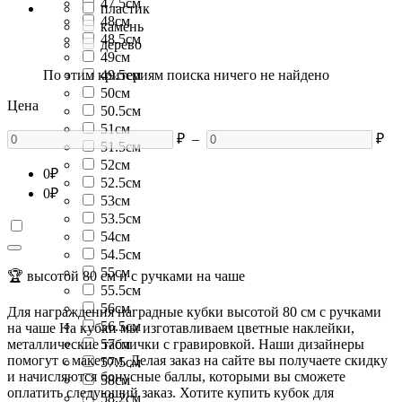
47.5см
пластик
48см
камень
48.5см
дерево
49см
По этим критериям поиска ничего не найдено
49.5см
50см
Цена
50.5см
51см
₽
–
₽
51.5см
52см
0
₽
52.5см
0
₽
53см
53.5см
54см
54.5см
55см
🏆 высотой 80 см и с ручками на чаше
55.5см
56см
Для награждения наградные кубки высотой 80 см с ручками
56.5см
на чаше На кубки мы изготавливаем цветные наклейки,
металлические таблички с гравировкой. Наши дизайнеры
57см
помогут с макетом. Делая заказ на сайте вы получаете скидку
57.5см
и начисляются бонусные баллы, которыми вы сможете
58см
оплатить следующий заказ. Хотите купить кубок для
58.2см