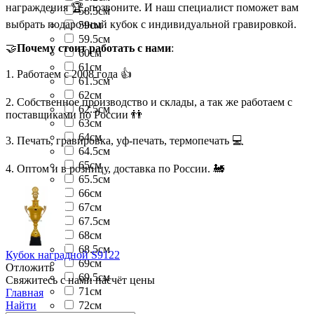
награждения 🏆, позвоните. И наш специалист поможет вам
58.5см
выбрать подарочный кубок с индивидуальной гравировкой.
59см
59.5см
🤝
Почему стоит работать с нами
:
60см
61см
1. Работаем с 2008 года 👍
61.5см
62см
2. Собственное производство и склады, а так же работаем с
62.5см
поставщиками по России 👬
63см
64см
3. Печать, гравировка, уф-печать, термопечать 💻
64.5см
65см
4. Оптом и в розницу, доставка по России. 🚂
65.5см
66см
67см
67.5см
68см
68.5см
Кубок наградной S9122
69см
Отложить
69.5см
Свяжитесь с нами насчёт цены
71см
Главная
Найти
72см