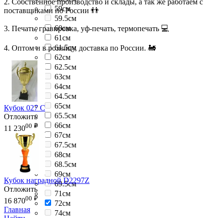
2. Собственное производство и склады, а так же работаем с
59см
поставщиками по России 👬
59.5см
60см
3. Печать, гравировка, уф-печать, термопечать 💻
61см
61.5см
4. Оптом и в розницу, доставка по России. 🚂
62см
62.5см
63см
64см
64.5см
65см
Кубок 027 C
65.5см
Отложить
66см
00
₽
11 230
67см
67.5см
68см
68.5см
69см
Кубок наградной D2297Z
69.5см
Отложить
71см
00
₽
16 870
72см
Главная
74см