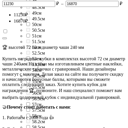
48см
₽
–
₽
48.5см
49см
11230
₽
49.5см
16870
₽
50см
50.5см
51см
51.5см
🏆 высотой 72 см и диаметр чаши 240 мм
52см
52.5см
Купить наградные кубки в комплектах высотой 72 см диаметр
53см
чаши 240 мм На кубки мы изготавливаем цветные наклейки,
53.5см
металлические таблички с гравировкой. Наши дизайнеры
54см
помогут с макетом. Делая заказ на сайте вы получаете скидку
54.5см
и начисляются бонусные баллы, которыми вы сможете
55см
оплатить следующий заказ. Хотите купить кубок для
55.5см
награждения 🏆, позвоните. И наш специалист поможет вам
56см
выбрать подарочный кубок с индивидуальной гравировкой.
56.5см
57см
🤝
Почему стоит работать с нами
:
57.5см
58см
1. Работаем с 2008 года 👍
58.2см
58.5см