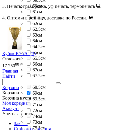
59.5см
60см
3. Печать, гравировка, уф-печать, термопечать 💻
61см
61.5см
4. Оптом и в розницу, доставка по России. 🚂
62см
62.5см
63см
64см
64.5см
65см
Кубок K757C (3)
65.5см
Отложить
66см
00
₽
17 250
67см
Главная
67.5см
Найти
68см
68.5см
Корзина
Корзина
69см
Корзина пуста
69.5см
Моя корзина
71см
Аккаунт
72см
Учетная запись
74см
73см
Заказы
75.5см
Список сравнения