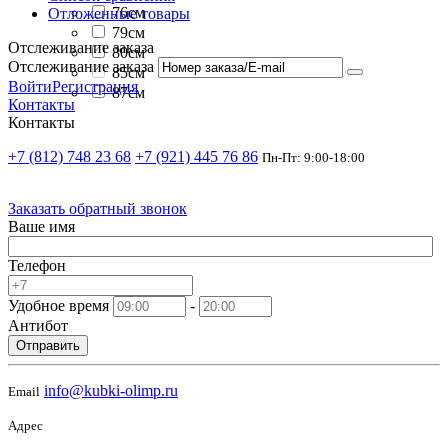
76см
Отложенные товары
79см
Отслеживание заказа
80см
Отслеживание заказа
85см
Войти
Регистрация
87см
Контакты
Контакты
+7 (812) 748 23 68
+7 (921) 445 76 86
Пн-Пт: 9:00-18:00
Заказать обратный звонок
Ваше имя
Телефон
Удобное время
-
Антибот
Отправить
info@kubki-olimp.ru
Email
Адрес