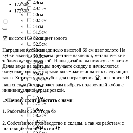
49см
17250
₽
49.5см
17250
₽
50см
50.5см
51см
51.5см
🏆 высотой 69 см и цвет золото
52см
52.5см
Наградные кубки с надписью высотой 69 см цвет золото На
53см
кубки мы изготавливаем цветные наклейки, металлические
53.5см
таблички с гравировкой. Наши дизайнеры помогут с макетом.
54см
Делая заказ на сайте вы получаете скидку и начисляются
54.5см
бонусные баллы, которыми вы сможете оплатить следующий
55см
заказ. Хотите купить кубок для награждения 🏆, позвоните. И
55.5см
наш специалист поможет вам выбрать подарочный кубок с
56см
индивидуальной гравировкой.
56.5см
57см
🤝
Почему стоит работать с нами
:
57.5см
58см
1. Работаем с 2008 года 👍
58.2см
58.5см
2. Собственное производство и склады, а так же работаем с
59см
поставщиками по России 👬