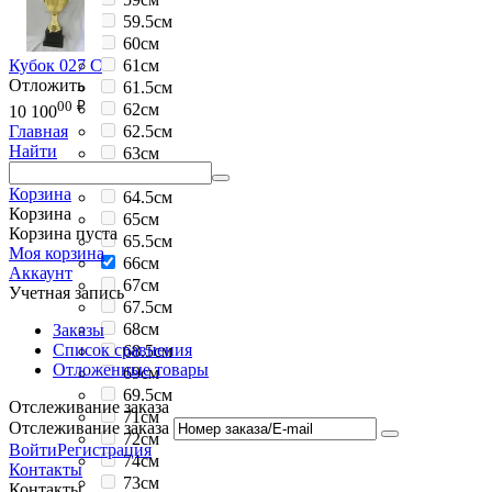
59.5см
60см
Кубок 027 C
61см
Отложить
61.5см
00
₽
62см
10 100
62.5см
Главная
Найти
63см
64см
Корзина
64.5см
Корзина
65см
Корзина пуста
65.5см
Моя корзина
66см
Аккаунт
67см
Учетная запись
67.5см
68см
Заказы
Список сравнения
68.5см
Отложенные товары
69см
69.5см
Отслеживание заказа
71см
Отслеживание заказа
72см
Войти
Регистрация
74см
Контакты
73см
Контакты