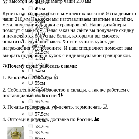
🏆 высотой 66 см и диаметр чаши 210 мм
48.5см
49см
Купить наградные кубки в комплектах высотой 66 см диаметр
49.5см
чаши 210 мм На кубки мы изготавливаем цветные наклейки,
50см
металлические таблички с гравировкой. Наши дизайнеры
50.5см
помогут с макетом. Делая заказ на сайте вы получаете скидку
51см
и начисляются бонусные баллы, которыми вы сможете
51.5см
оплатить следующий заказ. Хотите купить кубок для
52см
награждения 🏆, позвоните. И наш специалист поможет вам
52.5см
выбрать подарочный кубок с индивидуальной гравировкой.
53см
53.5см
🤝
Почему стоит работать с нами
:
54см
54.5см
1. Работаем с 2008 года 👍
55см
55.5см
2. Собственное производство и склады, а так же работаем с
поставщиками по России 👬
56см
56.5см
3. Печать, гравировка, уф-печать, термопечать 💻
57см
57.5см
4. Оптом и в розницу, доставка по России. 🚂
58см
58.2см
58.5см
59см