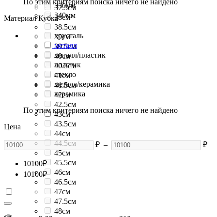
По этим критериям поиска ничего не найдено
330мм
37.5см
340мм
38см
Материал Кубка
38.5см
хрусталь
39см
металл
39.5см
металл/пластик
40см
пластик
40.5см
стекло
41см
металл/керамика
41.5см
керамика
42см
42.5см
По этим критериям поиска ничего не найдено
43см
43.5см
Цена
44см
44.5см
₽
–
₽
45см
45.5см
10100
₽
46см
10100
₽
46.5см
47см
47.5см
48см