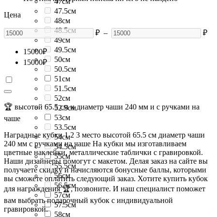
47см
47.5см
Цена
48см
48.5см
₽
–
₽
49см
49.5см
15000
₽
50см
15000
₽
50.5см
51см
51.5см
52см
🏆 высотой 65.5 см и диаметр чаши 240 мм и с ручками на
52.5см
53см
чаше
53.5см
Наградные кубки 1 2 3 место высотой 65.5 см диаметр чаши
54см
240 мм с ручками на чаше На кубки мы изготавливаем
54.5см
цветные наклейки, металлические таблички с гравировкой.
55см
Наши дизайнеры помогут с макетом. Делая заказ на сайте вы
55.5см
получаете скидку и начисляются бонусные баллы, которыми
56см
вы сможете оплатить следующий заказ. Хотите купить кубок
56.5см
для награждения 🏆, позвоните. И наш специалист поможет
57см
вам выбрать подарочный кубок с индивидуальной
57.5см
гравировкой.
58см