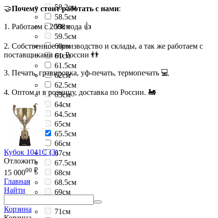
58.2см
🤝
Почему стоит работать с нами
:
58.5см
1. Работаем с 2008 года 👍
59см
59.5см
2. Собственное производство и склады, а так же работаем с
60см
поставщиками по России 👬
61см
61.5см
3. Печать, гравировка, уф-печать, термопечать 💻
62см
62.5см
4. Оптом и в розницу, доставка по России. 🚂
63см
64см
64.5см
65см
65.5см
66см
Кубок 1041C (3)
67см
Отложить
67.5см
00
₽
68см
15 000
Главная
68.5см
Найти
69см
69.5см
Корзина
71см
Корзина