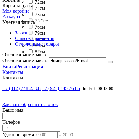
72см
Корзина пуста
74см
Моя корзина
73см
Аккаунт
75.5см
Учетная запись
76см
Заказы
79см
Список сравнения
80см
Отложенные товары
85см
87см
Отслеживание заказа
Отслеживание заказа
Войти
Регистрация
Контакты
Контакты
+7 (812) 748 23 68
+7 (921) 445 76 86
Пн-Пт: 9:00-18:00
Заказать обратный звонок
Ваше имя
Телефон
Удобное время
-