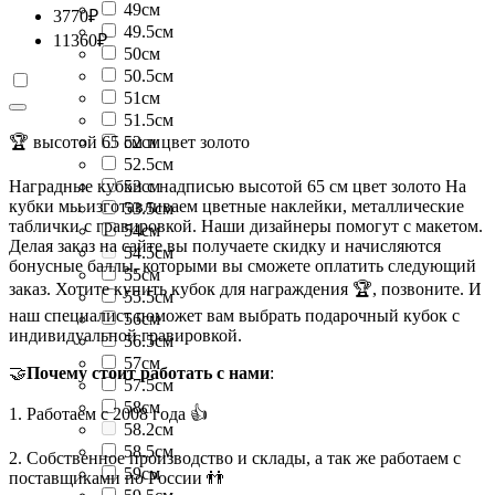
49см
3770
₽
49.5см
11360
₽
50см
50.5см
51см
51.5см
🏆 высотой 65 см и цвет золото
52см
52.5см
Наградные кубки с надписью высотой 65 см цвет золото На
53см
кубки мы изготавливаем цветные наклейки, металлические
53.5см
таблички с гравировкой. Наши дизайнеры помогут с макетом.
54см
Делая заказ на сайте вы получаете скидку и начисляются
54.5см
бонусные баллы, которыми вы сможете оплатить следующий
55см
заказ. Хотите купить кубок для награждения 🏆, позвоните. И
55.5см
наш специалист поможет вам выбрать подарочный кубок с
56см
индивидуальной гравировкой.
56.5см
57см
🤝
Почему стоит работать с нами
:
57.5см
58см
1. Работаем с 2008 года 👍
58.2см
58.5см
2. Собственное производство и склады, а так же работаем с
59см
поставщиками по России 👬