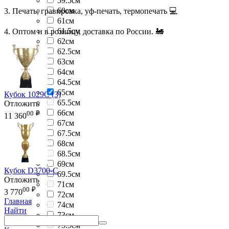
59.5см
60см
3. Печать, гравировка, уф-печать, термопечать 💻
61см
61.5см
4. Оптом и в розницу, доставка по России. 🚂
62см
62.5см
63см
64см
64.5см
65см
Кубок 1029C (3)
65.5см
Отложить
66см
00
₽
11 360
67см
67.5см
68см
68.5см
69см
Кубок D3700-C
69.5см
Отложить
71см
00
₽
3 770
72см
Главная
74см
Найти
73см
75.5см