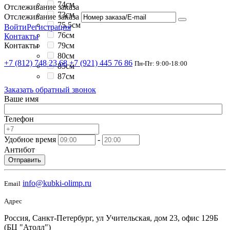
74см
Отслеживание заказа
73см
Отслеживание заказа
75.5см
Войти
Регистрация
76см
Контакты
79см
Контакты
80см
+7 (812) 748 23 68
+7 (921) 445 76 86
Пн-Пт: 9:00-18:00
85см
87см
Заказать обратный звонок
Ваше имя
Телефон
Удобное время
-
Антибот
Отправить
info@kubki-olimp.ru
Email
Адрес
Россия, Санкт-Петербург, ул Учительская, дом 23, офис 129Б
(БЦ "Атолл")