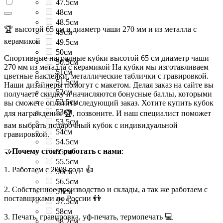
47.5см
48см
48.5см
🏆 высотой 65 см и диаметр чаши 270 мм и из металла с
49см
керамикой
49.5см
50см
Спортивные наградные кубки высотой 65 см диаметр чаши
50.5см
270 мм из металла с керамикой На кубки мы изготавливаем
51см
цветные наклейки, металлические таблички с гравировкой.
51.5см
Наши дизайнеры помогут с макетом. Делая заказ на сайте вы
52см
получаете скидку и начисляются бонусные баллы, которыми
52.5см
вы сможете оплатить следующий заказ. Хотите купить кубок
53см
для награждения 🏆, позвоните. И наш специалист поможет
53.5см
вам выбрать подарочный кубок с индивидуальной
54см
гравировкой.
54.5см
🤝
Почему стоит работать с нами
:
55см
55.5см
1. Работаем с 2008 года 👍
56см
56.5см
2. Собственное производство и склады, а так же работаем с
57см
поставщиками по России 👬
57.5см
58см
3. Печать, гравировка, уф-печать, термопечать 💻
58.2см