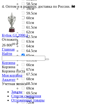
58.5см
4. Оптом и в розницу, доставка по России. 🚂
59см
59.5см
60см
61см
61.5см
62см
Кубок GL2090.1
62.5см
Отложить
63см
00
₽
26 800
64см
Главная
64.5см
Найти
65см
65.5см
Корзина
66см
Корзина
67см
Корзина пуста
67.5см
Моя корзина
68см
Аккаунт
68.5см
Учетная запись
69см
Заказы
69.5см
Список сравнения
71см
Отложенные товары
72см