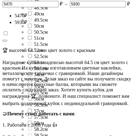
48см
₽
–
₽
48.5см
49см
5470
₽
49.5см
5930
₽
50см
50.5см
51см
51.5см
🏆 высотой 64.5 см и цвет золото с красным
52см
52.5см
Наградные кубки с надписью высотой 64.5 см цвет золото с
53см
красным На кубки мы изготавливаем цветные наклейки,
53.5см
металлические таблички с гравировкой. Наши дизайнеры
54см
помогут с макетом. Делая заказ на сайте вы получаете скидку
54.5см
и начисляются бонусные баллы, которыми вы сможете
55см
оплатить следующий заказ. Хотите купить кубок для
55.5см
награждения 🏆, позвоните. И наш специалист поможет вам
56см
выбрать подарочный кубок с индивидуальной гравировкой.
56.5см
57см
🤝
Почему стоит работать с нами
:
57.5см
58см
1. Работаем с 2008 года 👍
58.2см
58.5см