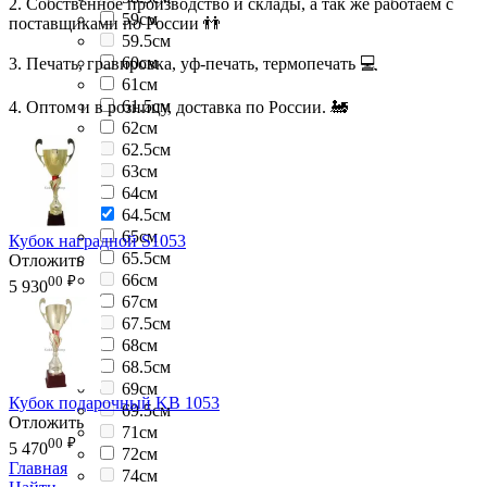
2. Собственное производство и склады, а так же работаем с
59см
поставщиками по России 👬
59.5см
60см
3. Печать, гравировка, уф-печать, термопечать 💻
61см
61.5см
4. Оптом и в розницу, доставка по России. 🚂
62см
62.5см
63см
64см
64.5см
65см
Кубок наградной S1053
65.5см
Отложить
66см
00
₽
5 930
67см
67.5см
68см
68.5см
69см
Кубок подарочный KB 1053
69.5см
Отложить
71см
00
₽
5 470
72см
Главная
74см