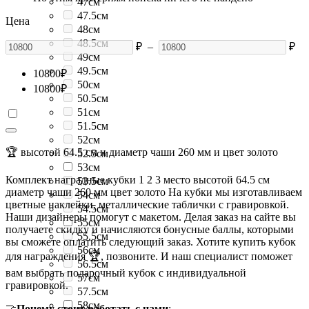
47см
47.5см
Цена
48см
48.5см
₽
–
₽
49см
49.5см
10800
₽
50см
10800
₽
50.5см
51см
51.5см
52см
🏆 высотой 64.5 см и диаметр чаши 260 мм и цвет золото
52.5см
53см
Комплект наградные кубки 1 2 3 место высотой 64.5 см
53.5см
диаметр чаши 260 мм цвет золото На кубки мы изготавливаем
54см
цветные наклейки, металлические таблички с гравировкой.
54.5см
Наши дизайнеры помогут с макетом. Делая заказ на сайте вы
55см
получаете скидку и начисляются бонусные баллы, которыми
55.5см
вы сможете оплатить следующий заказ. Хотите купить кубок
56см
для награждения 🏆, позвоните. И наш специалист поможет
56.5см
вам выбрать подарочный кубок с индивидуальной
57см
гравировкой.
57.5см
58см
🤝
Почему стоит работать с нами
: