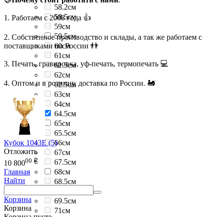
58.2см
58.5см
1. Работаем с 2008 года 👍
59см
59.5см
2. Собственное производство и склады, а так же работаем с
поставщиками по России 👬
60см
61см
3. Печать, гравировка, уф-печать, термопечать 💻
61.5см
62см
4. Оптом и в розницу, доставка по России. 🚂
62.5см
63см
64см
64.5см
65см
65.5см
Кубок 1043E (5)
66см
Отложить
67см
00
₽
67.5см
10 800
68см
Главная
Найти
68.5см
69см
Корзина
69.5см
Корзина
71см
Корзина пуста