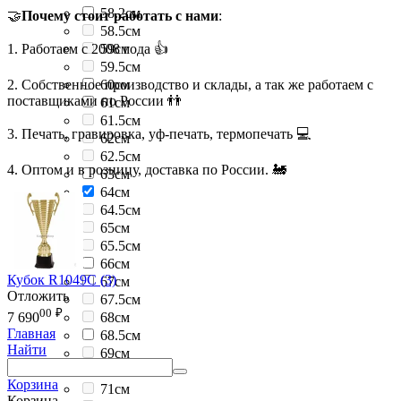
58.2см
🤝
Почему стоит работать с нами
:
58.5см
1. Работаем с 2008 года 👍
59см
59.5см
2. Собственное производство и склады, а так же работаем с
60см
поставщиками по России 👬
61см
61.5см
3. Печать, гравировка, уф-печать, термопечать 💻
62см
62.5см
4. Оптом и в розницу, доставка по России. 🚂
63см
64см
64.5см
65см
65.5см
66см
Кубок R1049C (3)
67см
Отложить
67.5см
00
₽
68см
7 690
Главная
68.5см
Найти
69см
69.5см
Корзина
71см
Корзина