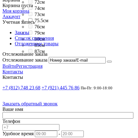
72см
Корзина пуста
74см
Моя корзина
73см
Аккаунт
75.5см
Учетная запись
76см
Заказы
79см
Список сравнения
80см
Отложенные товары
85см
87см
Отслеживание заказа
Отслеживание заказа
Войти
Регистрация
Контакты
Контакты
+7 (812) 748 23 68
+7 (921) 445 76 86
Пн-Пт: 9:00-18:00
Заказать обратный звонок
Ваше имя
Телефон
Удобное время
-