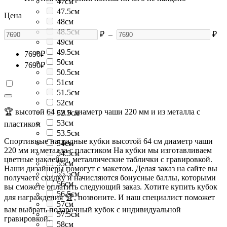
47см
47.5см
Цена
48см
48.5см
₽
–
₽
49см
49.5см
7690
₽
50см
7690
₽
50.5см
51см
51.5см
52см
🏆 высотой 64 см и диаметр чаши 220 мм и из металла с
52.5см
53см
пластиком
53.5см
Спортивные наградные кубки высотой 64 см диаметр чаши
54см
220 мм из металла с пластиком На кубки мы изготавливаем
54.5см
цветные наклейки, металлические таблички с гравировкой.
55см
Наши дизайнеры помогут с макетом. Делая заказ на сайте вы
55.5см
получаете скидку и начисляются бонусные баллы, которыми
56см
вы сможете оплатить следующий заказ. Хотите купить кубок
56.5см
для награждения 🏆, позвоните. И наш специалист поможет
57см
вам выбрать подарочный кубок с индивидуальной
57.5см
гравировкой.
58см