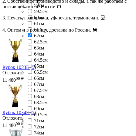
2. Собственное производство и склады, а так же работаем с
59см
поставщиками по России 👬
59.5см
60см
3. Печать, гравировка, уф-печать, термопечать 💻
61см
61.5см
4. Оптом и в розницу, доставка по России. 🚂
62см
62.5см
63см
64см
64.5см
65см
Кубок 1033E (5)
65.5см
Отложить
66см
00
₽
11 480
67см
67.5см
68см
68.5см
69см
Кубок 1034E (5)
69.5см
Отложить
71см
00
₽
11 480
72см
74см