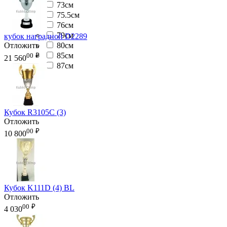
73см
75.5см
76см
79см
кубок наградной D2289
80см
Отложить
85см
00
₽
21 560
87см
Кубок R3105C (3)
Отложить
00
₽
10 800
Кубок K111D (4) BL
Отложить
00
₽
4 030