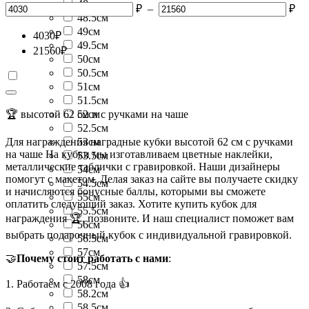
48см
₽
–
₽
48.5см
49см
4030
₽
49.5см
21560
₽
50см
50.5см
51см
51.5см
🏆 высотой 62 см и с ручками на чаше
52см
52.5см
Для награждения наградные кубки высотой 62 см с ручками
53см
на чаше На кубки мы изготавливаем цветные наклейки,
53.5см
металлические таблички с гравировкой. Наши дизайнеры
54см
помогут с макетом. Делая заказ на сайте вы получаете скидку
54.5см
и начисляются бонусные баллы, которыми вы сможете
55см
оплатить следующий заказ. Хотите купить кубок для
55.5см
награждения 🏆, позвоните. И наш специалист поможет вам
56см
выбрать подарочный кубок с индивидуальной гравировкой.
56.5см
57см
🤝
Почему стоит работать с нами
:
57.5см
58см
1. Работаем с 2008 года 👍
58.2см
58.5см