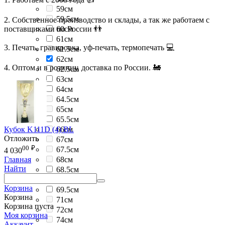
59см
59.5см
2. Собственное производство и склады, а так же работаем с
поставщиками по России 👬
60см
61см
3. Печать, гравировка, уф-печать, термопечать 💻
61.5см
62см
4. Оптом и в розницу, доставка по России. 🚂
62.5см
63см
64см
64.5см
65см
65.5см
Кубок K111D (4) BL
66см
Отложить
67см
00
₽
67.5см
4 030
68см
Главная
Найти
68.5см
69см
Корзина
69.5см
Корзина
71см
Корзина пуста
72см
Моя корзина
74см
Аккаунт