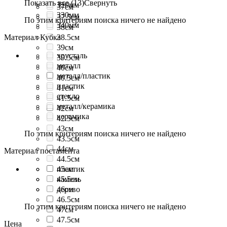
Показать все (13)
Свернуть
320мм
37см
330мм
37.5см
По этим критериям поиска ничего не найдено
340мм
38см
Материал Кубка
38.5см
39см
хрусталь
39.5см
металл
40см
металл/пластик
40.5см
пластик
41см
стекло
41.5см
металл/керамика
42см
керамика
42.5см
43см
По этим критериям поиска ничего не найдено
43.5см
44см
Материал постамента
44.5см
45см
пластик
45.5см
камень
46см
дерево
46.5см
По этим критериям поиска ничего не найдено
47см
47.5см
Цена