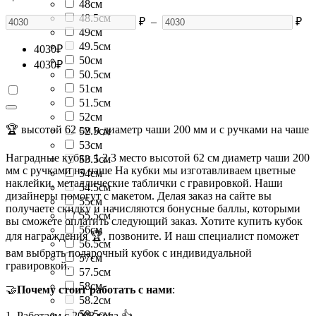
48см
48.5см
₽
–
₽
49см
49.5см
4030
₽
50см
4030
₽
50.5см
51см
51.5см
52см
🏆 высотой 62 см и диаметр чаши 200 мм и с ручками на чаше
52.5см
53см
Наградные кубки 1 2 3 место высотой 62 см диаметр чаши 200
53.5см
мм с ручками на чаше На кубки мы изготавливаем цветные
54см
наклейки, металлические таблички с гравировкой. Наши
54.5см
дизайнеры помогут с макетом. Делая заказ на сайте вы
55см
получаете скидку и начисляются бонусные баллы, которыми
55.5см
вы сможете оплатить следующий заказ. Хотите купить кубок
56см
для награждения 🏆, позвоните. И наш специалист поможет
56.5см
вам выбрать подарочный кубок с индивидуальной
57см
гравировкой.
57.5см
58см
🤝
Почему стоит работать с нами
:
58.2см
58.5см
1. Работаем с 2008 года 👍