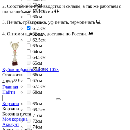
59см
2. Собственное производство и склады, а так же работаем с
59.5см
поставщиками по России 👬
60см
3. Печать, гравировка, уф-печать, термопечать 💻
61см
61.5см
4. Оптом и в розницу, доставка по России. 🚂
62см
62.5см
63см
64см
64.5см
65см
65.5см
Кубок подарочный KB 1053
Отложить
66см
00
₽
67см
4 850
67.5см
Главная
68см
Найти
68.5см
Корзина
69см
Корзина
69.5см
Корзина пуста
71см
Моя корзина
72см
Аккаунт
74см
Учетная запись