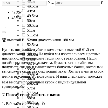
48см
₽
–
₽
48.5см
49см
4850
₽
49.5см
4850
₽
50см
50.5см
51см
51.5см
🏆 высотой 61.5 см и диаметр чаши 180 мм
52см
52.5см
Купить наградные кубки в комплектах высотой 61.5 см
53см
диаметр чаши 180 мм На кубки мы изготавливаем цветные
53.5см
наклейки, металлические таблички с гравировкой. Наши
54см
дизайнеры помогут с макетом. Делая заказ на сайте вы
54.5см
получаете скидку и начисляются бонусные баллы, которыми
55см
вы сможете оплатить следующий заказ. Хотите купить кубок
55.5см
для награждения 🏆, позвоните. И наш специалист поможет
56см
вам выбрать подарочный кубок с индивидуальной
56.5см
гравировкой.
57см
57.5см
🤝
Почему стоит работать с нами
:
58см
58.2см
1. Работаем с 2008 года 👍
58.5см