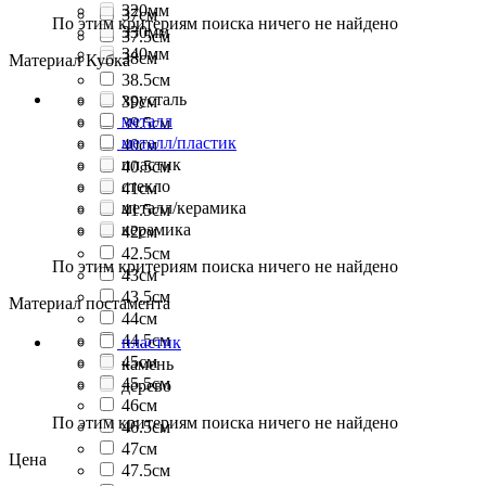
320мм
37см
По этим критериям поиска ничего не найдено
330мм
37.5см
340мм
38см
Материал Кубка
38.5см
хрусталь
39см
металл
39.5см
металл/пластик
40см
пластик
40.5см
стекло
41см
металл/керамика
41.5см
керамика
42см
42.5см
По этим критериям поиска ничего не найдено
43см
43.5см
Материал постамента
44см
44.5см
пластик
45см
камень
45.5см
дерево
46см
По этим критериям поиска ничего не найдено
46.5см
47см
Цена
47.5см