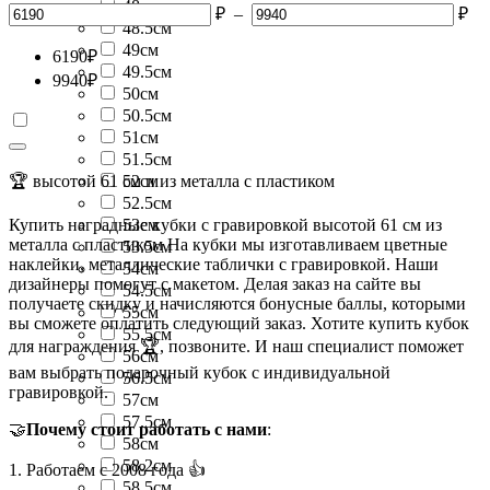
48см
₽
–
₽
48.5см
49см
6190
₽
49.5см
9940
₽
50см
50.5см
51см
51.5см
🏆 высотой 61 см и из металла с пластиком
52см
52.5см
Купить наградные кубки с гравировкой высотой 61 см из
53см
металла с пластиком На кубки мы изготавливаем цветные
53.5см
наклейки, металлические таблички с гравировкой. Наши
54см
дизайнеры помогут с макетом. Делая заказ на сайте вы
54.5см
получаете скидку и начисляются бонусные баллы, которыми
55см
вы сможете оплатить следующий заказ. Хотите купить кубок
55.5см
для награждения 🏆, позвоните. И наш специалист поможет
56см
вам выбрать подарочный кубок с индивидуальной
56.5см
гравировкой.
57см
57.5см
🤝
Почему стоит работать с нами
:
58см
58.2см
1. Работаем с 2008 года 👍
58.5см