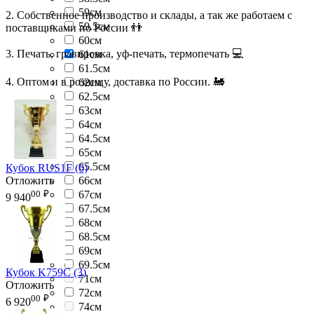
59см
2. Собственное производство и склады, а так же работаем с
59.5см
поставщиками по России 👬
60см
3. Печать, гравировка, уф-печать, термопечать 💻
61см
61.5см
4. Оптом и в розницу, доставка по России. 🚂
62см
62.5см
63см
64см
64.5см
65см
65.5см
Кубок RUS1F (6)
Отложить
66см
00
₽
67см
9 940
67.5см
68см
68.5см
69см
69.5см
Кубок K759C (3)
71см
Отложить
72см
00
₽
6 920
74см