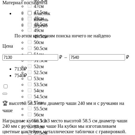
46.5см
Материал постамента
47см
47.5см
пластик
48см
камень
48.5см
дерево
49см
По этим критериям поиска ничего не найдено
49.5см
50см
Цена
50.5см
51см
₽
–
₽
51.5см
52см
7130
₽
52.5см
7540
₽
53см
53.5см
54см
54.5см
55см
🏆 высотой 58.5 см и диаметр чаши 240 мм и с ручками на
55.5см
чаше
56см
Наградные кубки 1 2 3 место высотой 58.5 см диаметр чаши
56.5см
240 мм с ручками на чаше На кубки мы изготавливаем
57см
цветные наклейки, металлические таблички с гравировкой.
57.5см