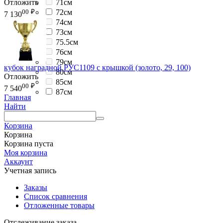
Отложить
71см
00
₽
72см
7 130
74см
73см
75.5см
76см
79см
кубок наградной РУС1109 с крышкой (золото, 29, 100)
80см
Отложить
85см
00
₽
7 540
87см
Главная
Найти
Корзина
Корзина
Корзина пуста
Моя корзина
Аккаунт
Учетная запись
Заказы
Список сравнения
Отложенные товары
Отслеживание заказа