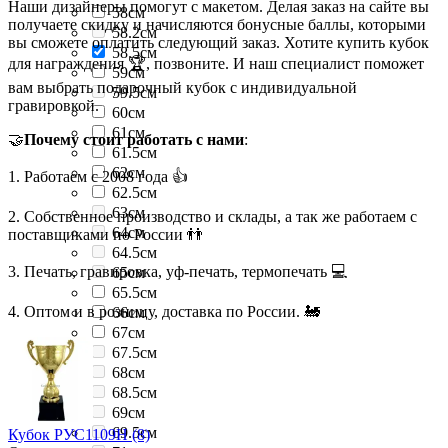
Наши дизайнеры помогут с макетом. Делая заказ на сайте вы
58см
получаете скидку и начисляются бонусные баллы, которыми
58.2см
вы сможете оплатить следующий заказ. Хотите купить кубок
58.5см
для награждения 🏆, позвоните. И наш специалист поможет
59см
вам выбрать подарочный кубок с индивидуальной
59.5см
гравировкой.
60см
61см
🤝
Почему стоит работать с нами
:
61.5см
62см
1. Работаем с 2008 года 👍
62.5см
63см
2. Собственное производство и склады, а так же работаем с
64см
поставщиками по России 👬
64.5см
3. Печать, гравировка, уф-печать, термопечать 💻
65см
65.5см
4. Оптом и в розницу, доставка по России. 🚂
66см
67см
67.5см
68см
68.5см
69см
69.5см
Кубок РУС1109H (8)