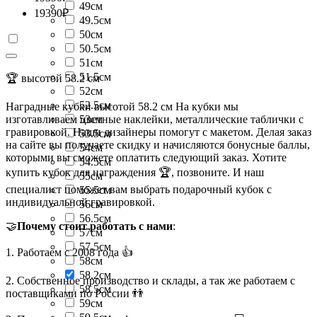
49см
19390
₽
49.5см
50см
50.5см
51см
51.5см
🏆 высотой 58.2 см
52см
52.5см
Наградные кубки высотой 58.2 см На кубки мы
изготавливаем цветные наклейки, металлические таблички с
53см
гравировкой. Наши дизайнеры помогут с макетом. Делая заказ
53.5см
на сайте вы получаете скидку и начисляются бонусные баллы,
54см
которыми вы сможете оплатить следующий заказ. Хотите
54.5см
купить кубок для награждения 🏆, позвоните. И наш
55см
специалист поможет вам выбрать подарочный кубок с
55.5см
индивидуальной гравировкой.
56см
56.5см
🤝
Почему стоит работать с нами
:
57см
57.5см
1. Работаем с 2008 года 👍
58см
58.2см
2. Собственное производство и склады, а так же работаем с
58.5см
поставщиками по России 👬
59см