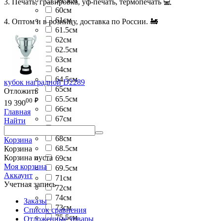
59.5см
3. Печать, гравировка, уф-печать, термопечать 💻
60см
61см
4. Оптом и в розницу, доставка по России. 🚂
61.5см
62см
62.5см
63см
64см
64.5см
кубок наградной D2289
65см
Отложить
65.5см
00
₽
19 390
66см
Главная
67см
Найти
67.5см
68см
Корзина
68.5см
Корзина
Корзина пуста
69см
Моя корзина
69.5см
Аккаунт
71см
Учетная запись
72см
74см
Заказы
73см
Список сравнения
75.5см
Отложенные товары