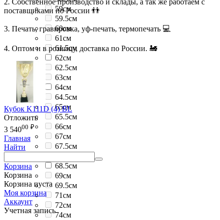
2. Собственное производство и склады, а так же работаем с
59см
поставщиками по России 👬
59.5см
60см
3. Печать, гравировка, уф-печать, термопечать 💻
61см
61.5см
4. Оптом и в розницу, доставка по России. 🚂
62см
62.5см
63см
64см
64.5см
65см
Кубок K111D (4) BL
65.5см
Отложить
66см
00
₽
3 540
67см
Главная
67.5см
Найти
68см
68.5см
Корзина
Корзина
69см
Корзина пуста
69.5см
Моя корзина
71см
Аккаунт
72см
Учетная запись
74см