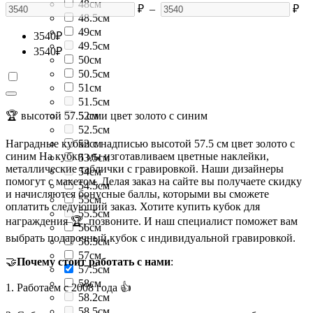
48см
₽
–
₽
48.5см
49см
3540
₽
49.5см
3540
₽
50см
50.5см
51см
51.5см
🏆 высотой 57.5 см и цвет золото с синим
52см
52.5см
Наградные кубки с надписью высотой 57.5 см цвет золото с
53см
синим На кубки мы изготавливаем цветные наклейки,
53.5см
металлические таблички с гравировкой. Наши дизайнеры
54см
помогут с макетом. Делая заказ на сайте вы получаете скидку
54.5см
и начисляются бонусные баллы, которыми вы сможете
55см
оплатить следующий заказ. Хотите купить кубок для
55.5см
награждения 🏆, позвоните. И наш специалист поможет вам
56см
выбрать подарочный кубок с индивидуальной гравировкой.
56.5см
57см
🤝
Почему стоит работать с нами
:
57.5см
58см
1. Работаем с 2008 года 👍
58.2см
58.5см