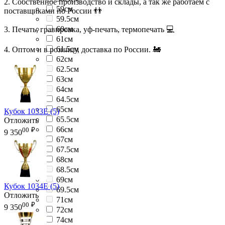
2. Собственное производство и склады, а так же работаем с
59см
поставщиками по России 👬
59.5см
60см
3. Печать, гравировка, уф-печать, термопечать 💻
61см
61.5см
4. Оптом и в розницу, доставка по России. 🚂
62см
62.5см
63см
64см
64.5см
65см
Кубок 1033E (5)
65.5см
Отложить
66см
00
₽
9 350
67см
67.5см
68см
68.5см
69см
Кубок 1034E (5)
69.5см
Отложить
71см
00
₽
9 350
72см
74см