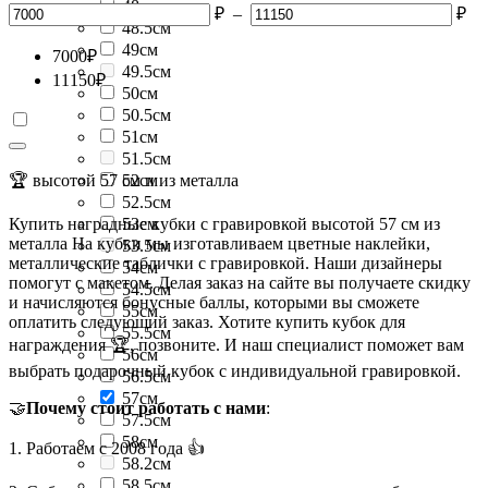
48см
₽
–
₽
48.5см
49см
7000
₽
49.5см
11150
₽
50см
50.5см
51см
51.5см
🏆 высотой 57 см и из металла
52см
52.5см
Купить наградные кубки с гравировкой высотой 57 см из
53см
металла На кубки мы изготавливаем цветные наклейки,
53.5см
металлические таблички с гравировкой. Наши дизайнеры
54см
помогут с макетом. Делая заказ на сайте вы получаете скидку
54.5см
и начисляются бонусные баллы, которыми вы сможете
55см
оплатить следующий заказ. Хотите купить кубок для
55.5см
награждения 🏆, позвоните. И наш специалист поможет вам
56см
выбрать подарочный кубок с индивидуальной гравировкой.
56.5см
57см
🤝
Почему стоит работать с нами
:
57.5см
58см
1. Работаем с 2008 года 👍
58.2см
58.5см