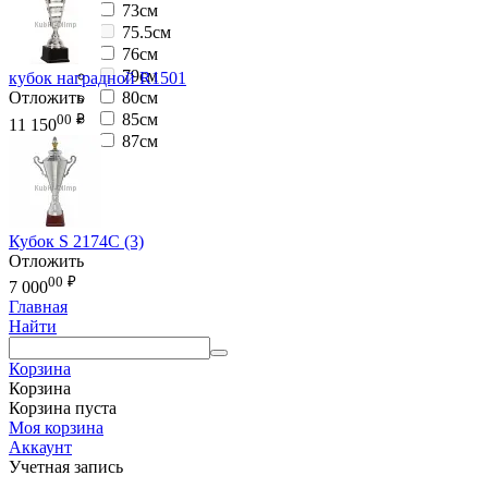
73см
75.5см
76см
79см
кубок наградной R1501
80см
Отложить
85см
00
₽
11 150
87см
Кубок S 2174C (3)
Отложить
00
₽
7 000
Главная
Найти
Корзина
Корзина
Корзина пуста
Моя корзина
Аккаунт
Учетная запись