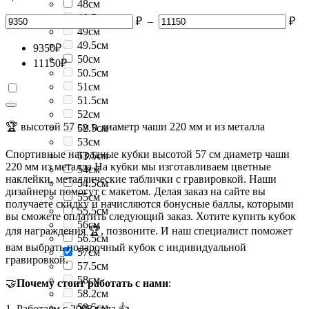
48см
48.5см
₽
–
₽
49см
49.5см
9350
₽
50см
11150
₽
50.5см
51см
51.5см
52см
🏆 высотой 57 см и диаметр чаши 220 мм и из металла
52.5см
53см
Спортивные наградные кубки высотой 57 см диаметр чаши
53.5см
220 мм из металла На кубки мы изготавливаем цветные
54см
наклейки, металлические таблички с гравировкой. Наши
54.5см
дизайнеры помогут с макетом. Делая заказ на сайте вы
55см
получаете скидку и начисляются бонусные баллы, которыми
55.5см
вы сможете оплатить следующий заказ. Хотите купить кубок
56см
для награждения 🏆, позвоните. И наш специалист поможет
56.5см
вам выбрать подарочный кубок с индивидуальной
57см
гравировкой.
57.5см
58см
🤝
Почему стоит работать с нами
:
58.2см
58.5см
1. Работаем с 2008 года 👍