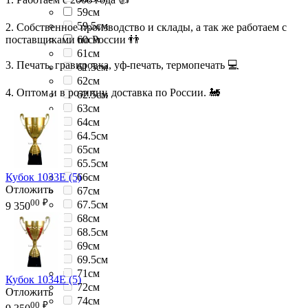
59см
59.5см
2. Собственное производство и склады, а так же работаем с
поставщиками по России 👬
60см
61см
3. Печать, гравировка, уф-печать, термопечать 💻
61.5см
62см
4. Оптом и в розницу, доставка по России. 🚂
62.5см
63см
64см
64.5см
65см
65.5см
Кубок 1033E (5)
66см
Отложить
67см
00
₽
67.5см
9 350
68см
68.5см
69см
69.5см
71см
Кубок 1034E (5)
72см
Отложить
74см
00
₽