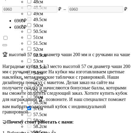
48см
48.5см
₽
–
₽
49см
49.5см
6960
₽
50см
6960
₽
50.5см
51см
51.5см
52см
🏆 высотой 57 см и диаметр чаши 200 мм и с ручками на чаше
52.5см
53см
Наградные кубки 1 2 3 место высотой 57 см диаметр чаши 200
53.5см
мм с ручками на чаше На кубки мы изготавливаем цветные
54см
наклейки, металлические таблички с гравировкой. Наши
54.5см
дизайнеры помогут с макетом. Делая заказ на сайте вы
55см
получаете скидку и начисляются бонусные баллы, которыми
55.5см
вы сможете оплатить следующий заказ. Хотите купить кубок
56см
для награждения 🏆, позвоните. И наш специалист поможет
56.5см
вам выбрать подарочный кубок с индивидуальной
57см
гравировкой.
57.5см
58см
🤝
Почему стоит работать с нами
:
58.2см
58.5см
1. Работаем с 2008 года 👍