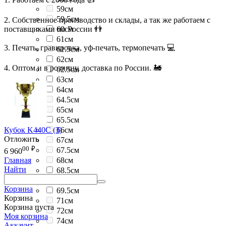
59см
59.5см
2. Собственное производство и склады, а так же работаем с
поставщиками по России 👬
60см
61см
3. Печать, гравировка, уф-печать, термопечать 💻
61.5см
62см
4. Оптом и в розницу, доставка по России. 🚂
62.5см
63см
64см
64.5см
65см
65.5см
Кубок K440C (3)
66см
Отложить
67см
00
₽
67.5см
6 960
68см
Главная
Найти
68.5см
69см
Корзина
69.5см
Корзина
71см
Корзина пуста
72см
Моя корзина
74см
Аккаунт