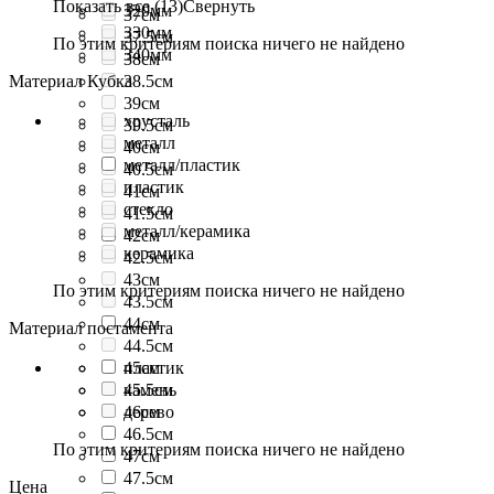
Показать все (13)
Свернуть
320мм
37см
330мм
37.5см
По этим критериям поиска ничего не найдено
340мм
38см
Материал Кубка
38.5см
39см
хрусталь
39.5см
металл
40см
металл/пластик
40.5см
пластик
41см
стекло
41.5см
металл/керамика
42см
керамика
42.5см
43см
По этим критериям поиска ничего не найдено
43.5см
44см
Материал постамента
44.5см
45см
пластик
45.5см
камень
46см
дерево
46.5см
По этим критериям поиска ничего не найдено
47см
47.5см
Цена