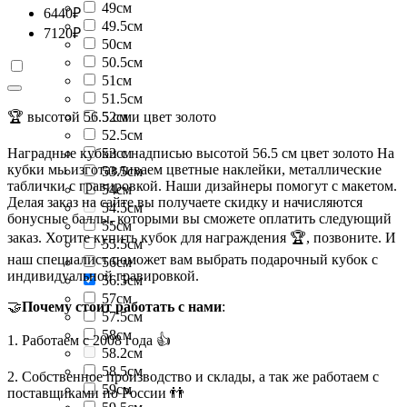
49см
6440
₽
49.5см
7120
₽
50см
50.5см
51см
51.5см
🏆 высотой 56.5 см и цвет золото
52см
52.5см
Наградные кубки с надписью высотой 56.5 см цвет золото На
53см
кубки мы изготавливаем цветные наклейки, металлические
53.5см
таблички с гравировкой. Наши дизайнеры помогут с макетом.
54см
Делая заказ на сайте вы получаете скидку и начисляются
54.5см
бонусные баллы, которыми вы сможете оплатить следующий
55см
заказ. Хотите купить кубок для награждения 🏆, позвоните. И
55.5см
наш специалист поможет вам выбрать подарочный кубок с
56см
индивидуальной гравировкой.
56.5см
57см
🤝
Почему стоит работать с нами
:
57.5см
58см
1. Работаем с 2008 года 👍
58.2см
58.5см
2. Собственное производство и склады, а так же работаем с
59см
поставщиками по России 👬