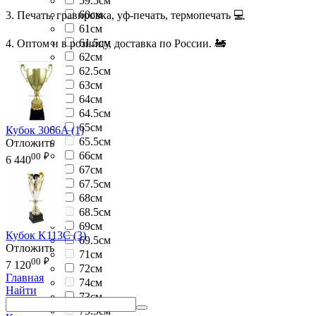
59.5см
60см
3. Печать, гравировка, уф-печать, термопечать 💻
61см
61.5см
4. Оптом и в розницу, доставка по России. 🚂
62см
62.5см
63см
64см
64.5см
65см
Кубок 3066A (1)
65.5см
Отложить
66см
00
₽
6 440
67см
67.5см
68см
68.5см
69см
Кубок K113C (3)
69.5см
Отложить
71см
00
₽
7 120
72см
Главная
74см
Найти
73см
75.5см