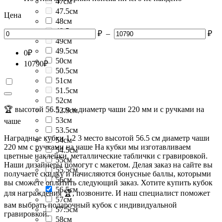
47см
47.5см
Цена
48см
48.5см
₽
–
₽
49см
49.5см
0
₽
50см
10790
₽
50.5см
51см
51.5см
52см
🏆 высотой 56.5 см и диаметр чаши 220 мм и с ручками на
52.5см
53см
чаше
53.5см
Наградные кубки 1 2 3 место высотой 56.5 см диаметр чаши
54см
220 мм с ручками на чаше На кубки мы изготавливаем
54.5см
цветные наклейки, металлические таблички с гравировкой.
55см
Наши дизайнеры помогут с макетом. Делая заказ на сайте вы
55.5см
получаете скидку и начисляются бонусные баллы, которыми
56см
вы сможете оплатить следующий заказ. Хотите купить кубок
56.5см
для награждения 🏆, позвоните. И наш специалист поможет
57см
вам выбрать подарочный кубок с индивидуальной
57.5см
гравировкой.
58см