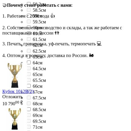
58.2см
🤝
Почему стоит работать с нами
:
58.5см
1. Работаем с 2008 года 👍
59см
59.5см
2. Собственное производство и склады, а так же работаем с
60см
поставщиками по России 👬
61см
61.5см
3. Печать, гравировка, уф-печать, термопечать 💻
62см
62.5см
4. Оптом и в розницу, доставка по России. 🚂
63см
64см
64.5см
65см
65.5см
66см
Кубок 1012B(2)
67см
Отложить
67.5см
00
₽
68см
10 790
68.5см
69см
69.5см
71см