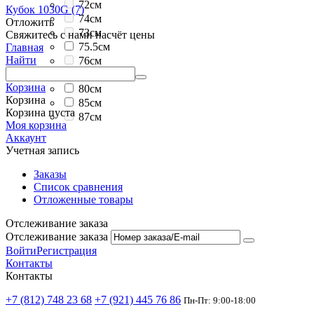
72см
Кубок 1030G (7)
74см
Отложить
73см
Свяжитесь с нами насчёт цены
75.5см
Главная
Найти
76см
79см
Корзина
80см
Корзина
85см
Корзина пуста
87см
Моя корзина
Аккаунт
Учетная запись
Заказы
Список сравнения
Отложенные товары
Отслеживание заказа
Отслеживание заказа
Войти
Регистрация
Контакты
Контакты
+7 (812) 748 23 68
+7 (921) 445 76 86
Пн-Пт: 9:00-18:00