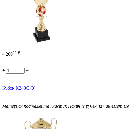
00
₽
4 200
+
−
Кубок K240C (3)
Материал постамента
пластик
Наличие ручек на чаше
Нет
Цв