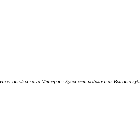
ет
золото/красный
Материал Кубка
металл/пластик
Высота кубк