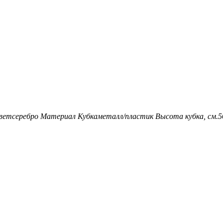
вет
серебро
Материал Кубка
металл/пластик
Высота кубка, см.
5