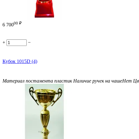
00
₽
6 700
+
−
Кубок 1015D (4)
Материал постамента
пластик
Наличие ручек на чаше
Нет
Цв