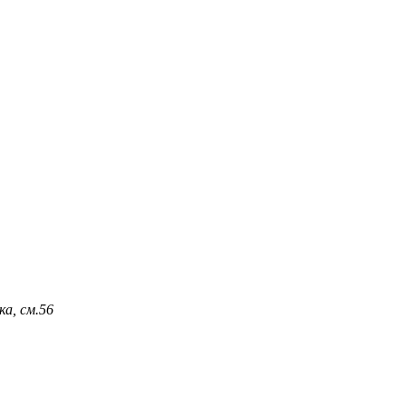
а, см.
56