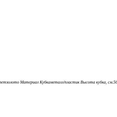
вет
золото
Материал Кубка
металл/пластик
Высота кубка, см.
5