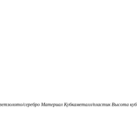
вет
золото/серебро
Материал Кубка
металл/пластик
Высота кубк