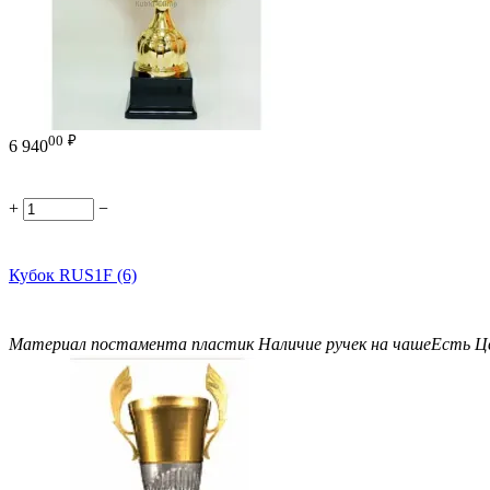
00
₽
6 940
+
−
Кубок RUS1F (6)
Материал постамента
пластик
Наличие ручек на чаше
Есть
Ц