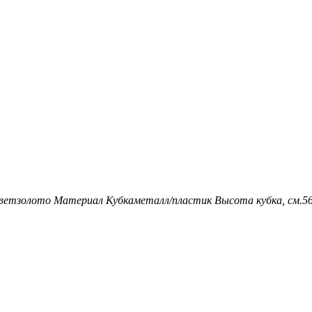
вет
золото
Материал Кубка
металл/пластик
Высота кубка, см.
5