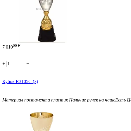
00
₽
7 010
+
−
Кубок R3105C (3)
Материал постамента
пластик
Наличие ручек на чаше
Есть
Ц