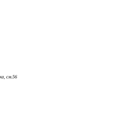
а, см.
56