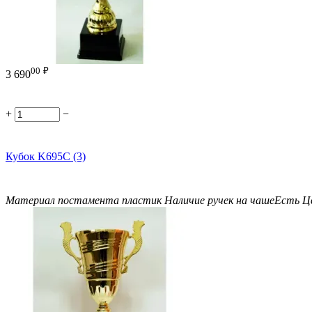
00
₽
3 690
+
−
Кубок K695C (3)
Материал постамента
пластик
Наличие ручек на чаше
Есть
Ц