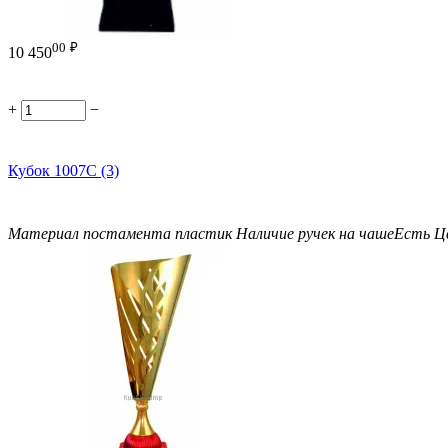
00
₽
10 450
+
−
Кубок 1007C (3)
Материал постамента
пластик
Наличие ручек на чаше
Есть
Ц