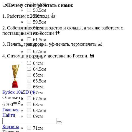
58.2см
🤝
Почему стоит работать с нами
:
58.5см
1. Работаем с 2008 года 👍
59см
59.5см
2. Собственное производство и склады, а так же работаем с
60см
поставщиками по России 👬
61см
61.5см
3. Печать, гравировка, уф-печать, термопечать 💻
62см
62.5см
4. Оптом и в розницу, доставка по России. 🚂
63см
64см
64.5см
65см
65.5см
66см
Кубок 1015D (4)
67см
Отложить
67.5см
00
₽
68см
6 700
Главная
68.5см
Найти
69см
69.5см
Корзина
71см
Корзина