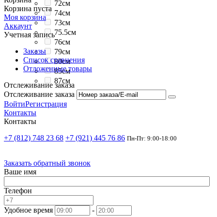
72см
Корзина пуста
74см
Моя корзина
73см
Аккаунт
75.5см
Учетная запись
76см
Заказы
79см
Список сравнения
80см
Отложенные товары
85см
87см
Отслеживание заказа
Отслеживание заказа
Войти
Регистрация
Контакты
Контакты
+7 (812) 748 23 68
+7 (921) 445 76 86
Пн-Пт: 9:00-18:00
Заказать обратный звонок
Ваше имя
Телефон
Удобное время
-