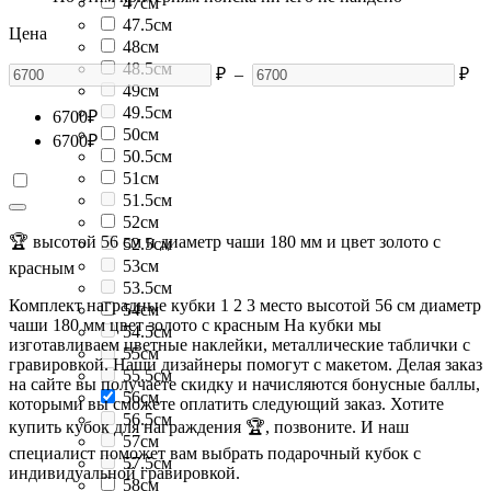
47см
47.5см
Цена
48см
48.5см
₽
–
₽
49см
49.5см
6700
₽
50см
6700
₽
50.5см
51см
51.5см
52см
🏆 высотой 56 см и диаметр чаши 180 мм и цвет золото с
52.5см
53см
красным
53.5см
Комплект наградные кубки 1 2 3 место высотой 56 см диаметр
54см
чаши 180 мм цвет золото с красным На кубки мы
54.5см
изготавливаем цветные наклейки, металлические таблички с
55см
гравировкой. Наши дизайнеры помогут с макетом. Делая заказ
55.5см
на сайте вы получаете скидку и начисляются бонусные баллы,
56см
которыми вы сможете оплатить следующий заказ. Хотите
56.5см
купить кубок для награждения 🏆, позвоните. И наш
57см
специалист поможет вам выбрать подарочный кубок с
57.5см
индивидуальной гравировкой.
58см