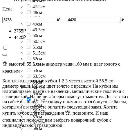
47см
47.5см
Цена
48см
48.5см
₽
–
₽
49см
49.5см
3755
₽
50см
4420
₽
50.5см
51см
51.5см
52см
🏆 высотой 55.5 см и диаметр чаши 160 мм и цвет золото с
52.5см
53см
красным
53.5см
Комплект наградные кубки 1 2 3 место высотой 55.5 см
54см
диаметр чаши 160 мм цвет золото с красным На кубки мы
54.5см
изготавливаем цветные наклейки, металлические таблички с
55см
гравировкой. Наши дизайнеры помогут с макетом. Делая заказ
55.5см
на сайте вы получаете скидку и начисляются бонусные баллы,
56см
которыми вы сможете оплатить следующий заказ. Хотите
56.5см
купить кубок для награждения 🏆, позвоните. И наш
57см
специалист поможет вам выбрать подарочный кубок с
57.5см
индивидуальной гравировкой.
58см