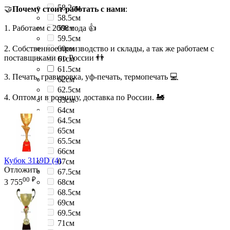
58.2см
🤝
Почему стоит работать с нами
:
58.5см
1. Работаем с 2008 года 👍
59см
59.5см
2. Собственное производство и склады, а так же работаем с
60см
поставщиками по России 👬
61см
61.5см
3. Печать, гравировка, уф-печать, термопечать 💻
62см
62.5см
4. Оптом и в розницу, доставка по России. 🚂
63см
64см
64.5см
65см
65.5см
66см
Кубок 3119D (4)
67см
Отложить
67.5см
00
₽
68см
3 755
68.5см
69см
69.5см
71см