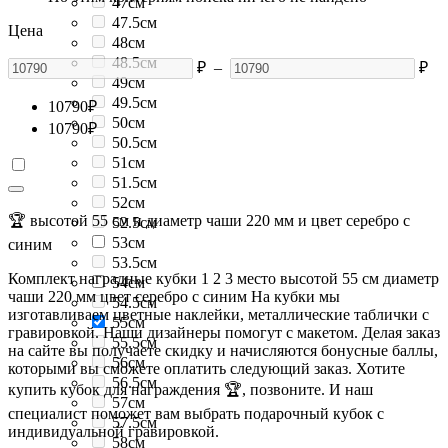
47см
47.5см
Цена
48см
48.5см
₽
–
₽
49см
49.5см
10790
₽
50см
10790
₽
50.5см
51см
51.5см
52см
🏆 высотой 55 см и диаметр чаши 220 мм и цвет серебро с
52.5см
53см
синим
53.5см
Комплект наградные кубки 1 2 3 место высотой 55 см диаметр
54см
чаши 220 мм цвет серебро с синим На кубки мы
54.5см
изготавливаем цветные наклейки, металлические таблички с
55см
гравировкой. Наши дизайнеры помогут с макетом. Делая заказ
55.5см
на сайте вы получаете скидку и начисляются бонусные баллы,
56см
которыми вы сможете оплатить следующий заказ. Хотите
56.5см
купить кубок для награждения 🏆, позвоните. И наш
57см
специалист поможет вам выбрать подарочный кубок с
57.5см
индивидуальной гравировкой.
58см