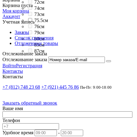
72см
Корзина пуста
74см
Моя корзина
73см
Аккаунт
75.5см
Учетная запись
76см
Заказы
79см
Список сравнения
80см
Отложенные товары
85см
87см
Отслеживание заказа
Отслеживание заказа
Войти
Регистрация
Контакты
Контакты
+7 (812) 748 23 68
+7 (921) 445 76 86
Пн-Пт: 9:00-18:00
Заказать обратный звонок
Ваше имя
Телефон
Удобное время
-