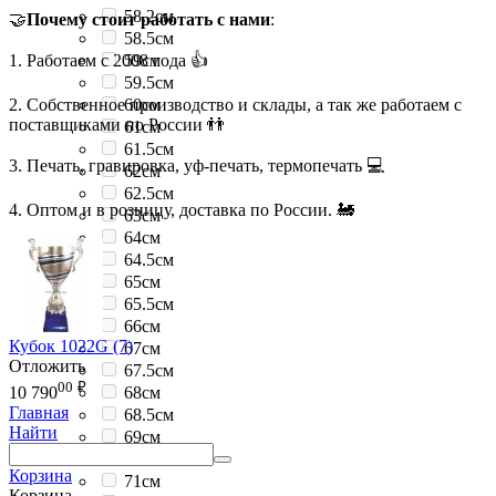
58.2см
🤝
Почему стоит работать с нами
:
58.5см
1. Работаем с 2008 года 👍
59см
59.5см
2. Собственное производство и склады, а так же работаем с
60см
поставщиками по России 👬
61см
61.5см
3. Печать, гравировка, уф-печать, термопечать 💻
62см
62.5см
4. Оптом и в розницу, доставка по России. 🚂
63см
64см
64.5см
65см
65.5см
66см
Кубок 1022G (7)
67см
Отложить
67.5см
00
₽
68см
10 790
Главная
68.5см
Найти
69см
69.5см
Корзина
71см
Корзина