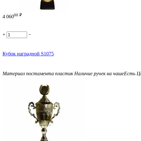
00
₽
4 060
+
−
Кубок наградной S1075
Материал постамента
пластик
Наличие ручек на чаше
Есть
Ц