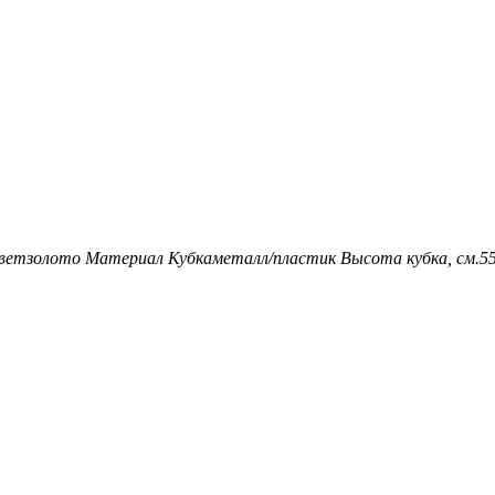
вет
золото
Материал Кубка
металл/пластик
Высота кубка, см.
5