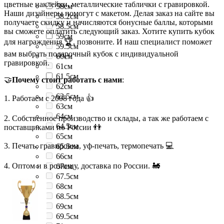
цветные наклейки, металлические таблички с гравировкой.
58см
Наши дизайнеры помогут с макетом. Делая заказ на сайте вы
58.2см
получаете скидку и начисляются бонусные баллы, которыми
58.5см
вы сможете оплатить следующий заказ. Хотите купить кубок
59см
для награждения 🏆, позвоните. И наш специалист поможет
59.5см
вам выбрать подарочный кубок с индивидуальной
60см
гравировкой.
61см
61.5см
🤝
Почему стоит работать с нами
:
62см
62.5см
1. Работаем с 2008 года 👍
63см
64см
2. Собственное производство и склады, а так же работаем с
64.5см
поставщиками по России 👬
65см
3. Печать, гравировка, уф-печать, термопечать 💻
65.5см
66см
4. Оптом и в розницу, доставка по России. 🚂
67см
67.5см
68см
68.5см
69см
69.5см