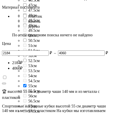
46.5см
47см
Материал постамента
47.5см
48см
пластик
48.5см
камень
49см
дерево
49.5см
По этим критериям поиска ничего не найдено
50см
50.5см
Цена
51см
51.5см
₽
–
₽
52см
52.5см
2184
₽
53см
4060
₽
53.5см
54см
54.5см
55см
55.5см
🏆 высотой 55 см и диаметр чаши 140 мм и из металла с
56см
пластиком
56.5см
Спортивные наградные кубки высотой 55 см диаметр чаши
57см
140 мм из металла с пластиком На кубки мы изготавливаем
57.5см