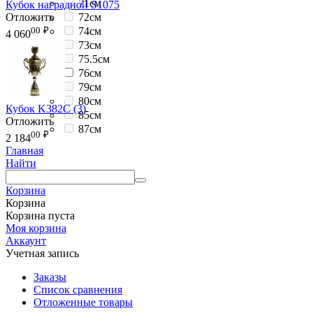
71см
Кубок наградной S1075
Отложить
72см
00
₽
74см
4 060
73см
75.5см
76см
79см
80см
Кубок K382C (3)
85см
Отложить
87см
00
₽
2 184
Главная
Найти
Корзина
Корзина
Корзина пуста
Моя корзина
Аккаунт
Учетная запись
Заказы
Список сравнения
Отложенные товары