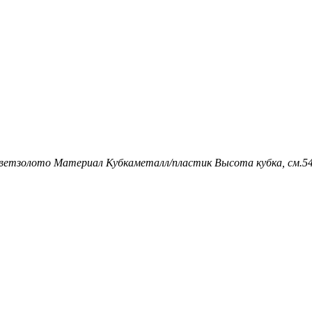
вет
золото
Материал Кубка
металл/пластик
Высота кубка, см.
5