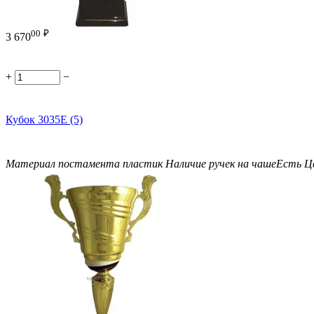
00
₽
3 670
+
−
Кубок 3035E (5)
Материал постамента
пластик
Наличие ручек на чаше
Есть
Ц