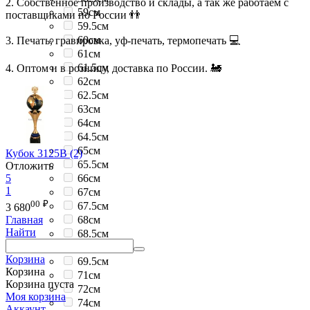
2. Собственное производство и склады, а так же работаем с
59см
поставщиками по России 👬
59.5см
60см
3. Печать, гравировка, уф-печать, термопечать 💻
61см
61.5см
4. Оптом и в розницу, доставка по России. 🚂
62см
62.5см
63см
64см
64.5см
65см
Кубок 3125B (2)
65.5см
Отложить
5
66см
1
67см
00
₽
67.5см
3 680
68см
Главная
Найти
68.5см
69см
Корзина
69.5см
Корзина
71см
Корзина пуста
72см
Моя корзина
74см
Аккаунт