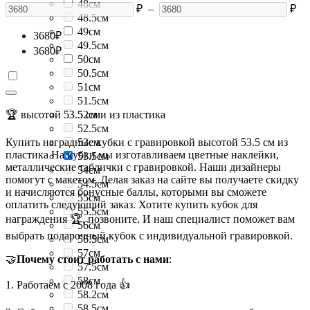
48см
₽
–
₽
48.5см
49см
3680
₽
49.5см
3680
₽
50см
50.5см
51см
51.5см
🏆 высотой 53.5 см и из пластика
52см
52.5см
Купить наградные кубки с гравировкой высотой 53.5 см из
53см
пластика На кубки мы изготавливаем цветные наклейки,
53.5см
металлические таблички с гравировкой. Наши дизайнеры
54см
помогут с макетом. Делая заказ на сайте вы получаете скидку
54.5см
и начисляются бонусные баллы, которыми вы сможете
55см
оплатить следующий заказ. Хотите купить кубок для
55.5см
награждения 🏆, позвоните. И наш специалист поможет вам
56см
выбрать подарочный кубок с индивидуальной гравировкой.
56.5см
57см
🤝
Почему стоит работать с нами
:
57.5см
58см
1. Работаем с 2008 года 👍
58.2см
58.5см